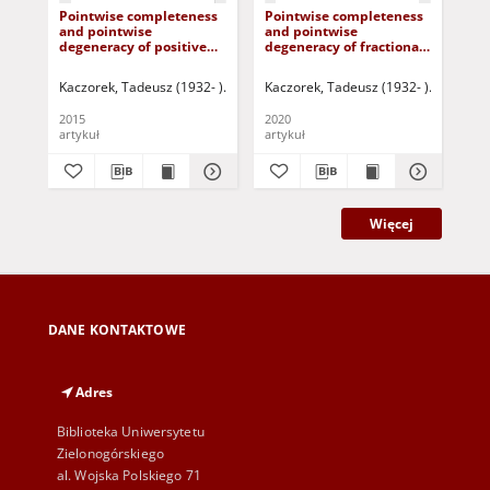
Pointwise completeness
Pointwise completeness
Mi
and pointwise
and pointwise
of 
degeneracy of positive
degeneracy of fractional
pos
fractional descriptor
standard and descriptor
lin
continuous-time linear
linear continuous-time
Kaczorek, Tadeusz (1932- )
Korbicz, Józef (1951- ) - red.
Kaczorek, Tadeusz (1932- )
Uciński, Darius
Sajewski
Kac
systems with regular
systems with different
pencils
fractional orders
2015
2020
201
artykuł
artykuł
art
Więcej
DANE KONTAKTOWE
Adres
Biblioteka Uniwersytetu
Zielonogórskiego
al. Wojska Polskiego 71