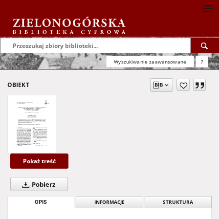
Wyszukiwanie zaawansowane
?
OBIEKT
Pokaż treść
Pobierz
OPIS
INFORMACJE
STRUKTURA