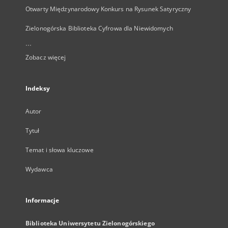
Otwarty Międzynarodowy Konkurs na Rysunek Satyryczny
Zielonogórska Biblioteka Cyfrowa dla Niewidomych
...
Zobacz więcej
Indeksy
Autor
Tytuł
Temat i słowa kluczowe
Wydawca
Informacje
Biblioteka Uniwersytetu Zielonogórskiego