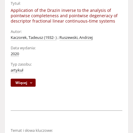
Tytuł:
Application of the Drazin inverse to the analysis of
pointwise completeness and pointwise degeneracy of
descriptor fractional linear continuous-time systems
Autor:
Kaczorek, Tadeusz (1932- )
;
Ruszewski, Andrzej
Data wydania:
2020
Typ zasobu:
artykuł
Więcej
Temat i słowa kluczowe: