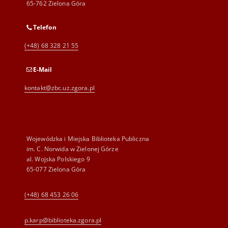
65-762 Zielona Góra
Telefon
(+48) 68 328 21 55
E-Mail
kontakt@zbc.uz.zgora.pl
Wojewódzka i Miejska Biblioteka Publiczna
im. C. Norwida w Zielonej Górze
al. Wojska Polskiego 9
65-077 Zielona Góra
(+48) 68 453 26 06
p.karp@biblioteka.zgora.pl