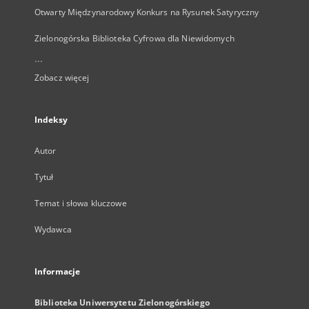
Otwarty Międzynarodowy Konkurs na Rysunek Satyryczny
Zielonogórska Biblioteka Cyfrowa dla Niewidomych
...
Zobacz więcej
Indeksy
Autor
Tytuł
Temat i słowa kluczowe
Wydawca
Informacje
Biblioteka Uniwersytetu Zielonogórskiego