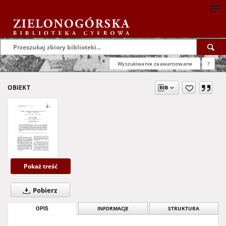
Wyszukiwanie zaawansowane
?
OBIEKT
Pokaż treść
Pobierz
OPIS
INFORMACJE
STRUKTURA