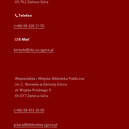
65-762 Zielona Góra
Telefon
(+48) 68 328 21 55
E-Mail
kontakt@zbc.uz.zgora.pl
Wojewódzka i Miejska Biblioteka Publiczna
im. C. Norwida w Zielonej Górze
al. Wojska Polskiego 9
65-077 Zielona Góra
(+48) 68 453 26 06
p.karp@biblioteka.zgora.pl