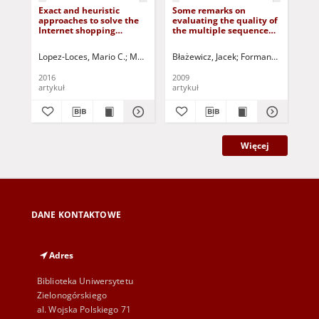
Exact and heuristic
Some remarks on
Tab
approaches to solve the
evaluating the quality of
par
Internet shopping
the multiple sequence
pr
optimization problem
alignment based on the
with delivery costs
BAliBASE benchmark
Lopez-Loces, Mario C.
Musiał, Jędrzej
Błażewicz, Jacek
Pecero, Johnatan E.
Formanowicz, Piotr
Fraire-Huacu
Ryb
2016
2009
201
artykuł
artykuł
art
Więcej
DANE KONTAKTOWE
Adres
Biblioteka Uniwersytetu
Zielonogórskiego
al. Wojska Polskiego 71