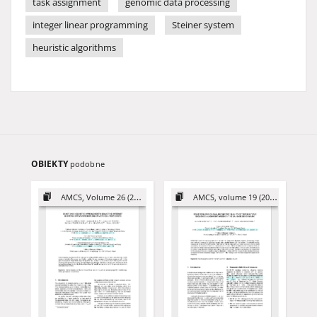
task assignment
genomic data processing
integer linear programming
Steiner system
heuristic algorithms
OBIEKTY
podobne
AMCS, Volume 26 (2016)
AMCS, volume 19 (2009)