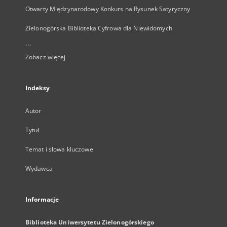
Otwarty Międzynarodowy Konkurs na Rysunek Satyryczny
Zielonogórska Biblioteka Cyfrowa dla Niewidomych
...
Zobacz więcej
Indeksy
Autor
Tytuł
Temat i słowa kluczowe
Wydawca
Informacje
Biblioteka Uniwersytetu Zielonogórskiego