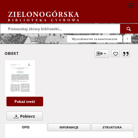
Wyszukiwanie zaawansowane
?
OBIEKT
Pokaż treść
Pobierz
OPIS
INFORMACJE
STRUKTURA