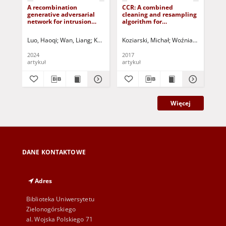
A recombination
CCR: A combined
Au
generative adversarial
cleaning and resampling
As
network for intrusion
algorithm for
Usi
detection
imbalanced data
Re
classification
an
Luo, Haoqi
Wan, Liang
Korbicz, Józef (1951- ) - red.
Koziarski, Michał
Woźniak, Michał
Uciński, Dariusz - 
Dur
St
2024
2017
202
artykuł
artykuł
art
Więcej
DANE KONTAKTOWE
Adres
Biblioteka Uniwersytetu
Zielonogórskiego
al. Wojska Polskiego 71