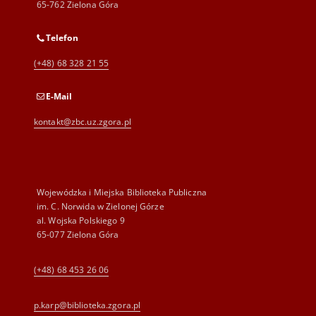
65-762 Zielona Góra
Telefon
(+48) 68 328 21 55
E-Mail
kontakt@zbc.uz.zgora.pl
Wojewódzka i Miejska Biblioteka Publiczna
im. C. Norwida w Zielonej Górze
al. Wojska Polskiego 9
65-077 Zielona Góra
(+48) 68 453 26 06
p.karp@biblioteka.zgora.pl