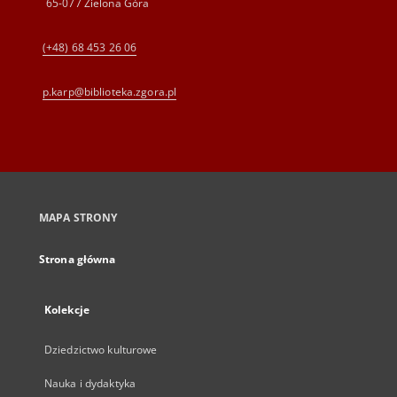
65-077 Zielona Góra
(+48) 68 453 26 06
p.karp@biblioteka.zgora.pl
MAPA STRONY
Strona główna
Kolekcje
Dziedzictwo kulturowe
Nauka i dydaktyka