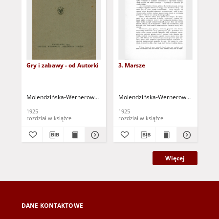
Gry i zabawy - od Autorki
3. Marsze
1.
Molendzińska-Wernerowa, Lucyna
Molendzińska-Wernerowa, Lucyna
Mo
1925
1925
192
rozdział w książce
rozdział w książce
roz
Więcej
DANE KONTAKTOWE