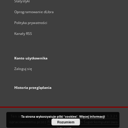
Statystyki
Oprogramowanie dLibra
Polityka prywatności
Kanały RSS
Konto użytkownika
Zaloguj się
Historia przeglądania
Ten serwis działa dzięki oprogramowaniu
DInGO dLibra 6.3.21
Ta strona wykorzystuje pliki 'cookies'.
Więcej informacji
opracowanemu przez
Poznańskie Centrum Superkomputerowo-
Rozumiem
Sieciowe