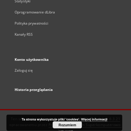
Statystyki
Oprogramowanie dLibra
Polityka prywatności
Kanały RSS
Konto użytkownika
Zaloguj się
Historia przeglądania
Ten serwis działa dzięki oprogramowaniu
DInGO dLibra 6.3.21
Ta strona wykorzystuje pliki 'cookies'.
Więcej informacji
opracowanemu przez
Poznańskie Centrum Superkomputerowo-
Rozumiem
Sieciowe