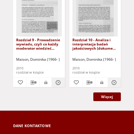
Rozdział 9 - Prowadzenie
Rozdział 10 - Analiza i
Roz
wywiadu, czyli co każdy
interpretacja badań
wyw
moderator wiedzieć
jakościowych (dokument
chc
powinien (dokument
dostępny po zalogowaniu
o 
dostępny po zalogowaniu
tylko dla osób z
(d
Maison, Dominika (1966- )
Maison, Dominika (1966- )
Mai
tylko dla osób z
dysfunkcją wzroku)
zal
dysfunkcją wzroku)
osó
2010
2010
201
wz
rozdział w książce
rozdział w książce
roz
Więcej
DANE KONTAKTOWE