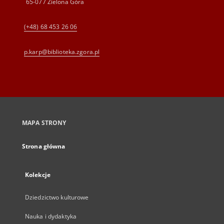
65-077 Zielona Góra
(+48) 68 453 26 06
p.karp@biblioteka.zgora.pl
MAPA STRONY
Strona główna
Kolekcje
Dziedzictwo kulturowe
Nauka i dydaktyka