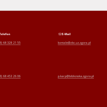
Telefon
E-Mail
8) 68 328 21 55
kontakt@zbc.uz.zgora.pl
8) 68 453 26 06
p.karp@biblioteka.zgora.pl