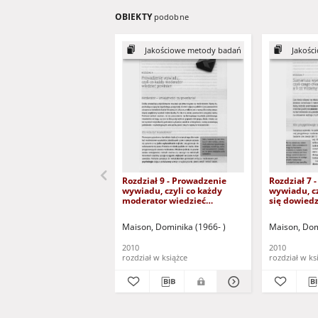
OBIEKTY
podobne
Jakościowe metody badań
Jakośc
Rozdział 9 - Prowadzenie
Rozdział 7 
wywiadu, czyli co każdy
wywiadu, c
moderator wiedzieć
się dowiedzi
powinien (dokument
możemy za
dostępny po zalogowaniu
dostępny p
Maison, Dominika (1966- )
Maison, Dom
tylko dla osób z dysfunkcją
tylko dla o
wzroku)
wzroku)
2010
2010
rozdział w książce
rozdział w ks