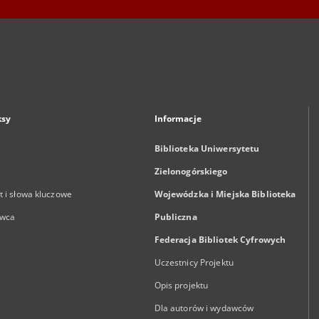
ksy
Informacje
Biblioteka Uniwersytetu
Zielonogórskiego
 i słowa kluczowe
Wojewódzka i Miejska Biblioteka
wca
Publiczna
Federacja Bibliotek Cyfrowych
Uczestnicy Projektu
Opis projektu
Dla autorów i wydawców