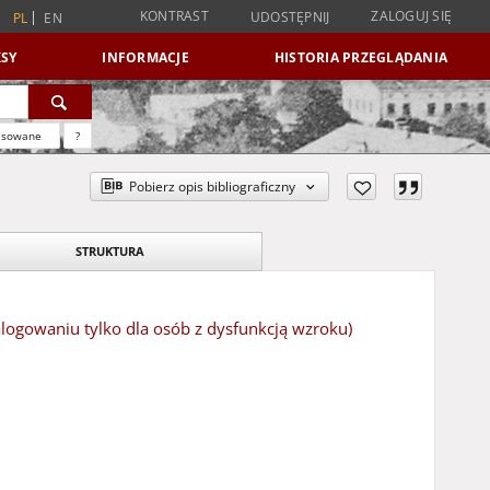
KONTRAST
ZALOGUJ SIĘ
UDOSTĘPNIJ
PL
EN
SY
INFORMACJE
HISTORIA PRZEGLĄDANIA
nsowane
?
Pobierz opis bibliograficzny
STRUKTURA
alogowaniu tylko dla osób z dysfunkcją wzroku)