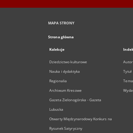
MAPA STRONY
Strona główna
Kolekcje
Inde
Dziedzictwo kulturowe
Autor
Nauka i dydaktyka
Tytuł
Regionalia
Temat
Archiwum Kresowe
Wyda
Gazeta Zielonogórska - Gazeta
Lubuska
Otwarty Międzynarodowy Konkurs na
Rysunek Satyryczny