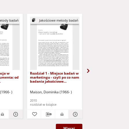
etody badań
Jakościowe metody badań
Jakościowe metody
ucja w
Rozdział 1 - Miejsce badań w
Jakościowe metody ba
umenta: od
marketingu - czyli po co nam
marketingowych - spis 
badania jakościowe
i wprowadzenie
 (dokument
(dokument dostępny po
ogowaniu
zalogowaniu tylko dla osób z
(1966- )
Maison, Dominika (1966- )
Maison, Dominika (1966-
dysfunkcją
dysfunkcją wzroku)
2010
2010
rozdział w książce
rozdział w książce
Więcej