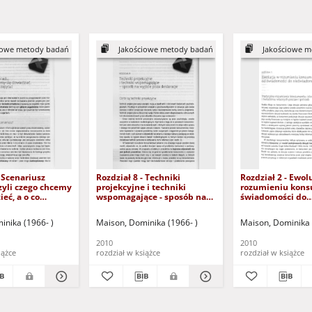
iowe metody badań
Jakościowe metody badań
Jakościowe m
- Scenariusz
Rozdział 8 - Techniki
Rozdział 2 - Ewol
zyli czego chcemy
projekcyjne i techniki
rozumieniu kons
eć, a o co
wspomagające - sposób na
świadomości do
pytać (dokument
wyjście poza deklaracje
nieświadomości
o zalogowaniu
(dokument dostępny po
dostępny po zal
inika (1966- )
Maison, Dominika (1966- )
Maison, Dominika 
sób z dysfunkcją
zalogowaniu tylko dla osób z
tylko dla osób z 
dysfunkcją wzroku)
wzroku)
2010
2010
iążce
rozdział w książce
rozdział w książce