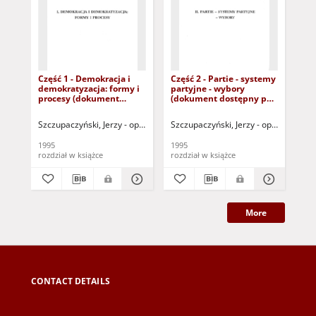
Część 1 - Demokracja i
Część 2 - Partie - systemy
Czę
demokratyzacja: formy i
partyjne - wybory
int
procesy (dokument
(dokument dostępny po
re
dostępny po zalogowaniu
zalogowaniu tylko dla
do
tylko dla osób z
osób z dysfunkcją
tyl
Szczupaczyński, Jerzy - oprac.
Szczupaczyński, Jerzy - oprac.
Szc
dysfunkcją wzroku)
wzroku)
dy
1995
1995
199
rozdział w książce
rozdział w książce
roz
More
CONTACT DETAILS