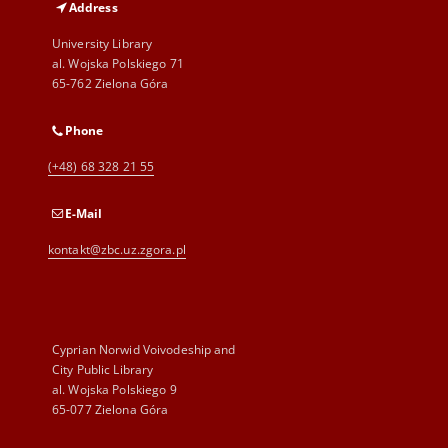
Address
University Library
al. Wojska Polskiego 71
65-762 Zielona Góra
Phone
(+48) 68 328 21 55
E-Mail
kontakt@zbc.uz.zgora.pl
Cyprian Norwid Voivodeship and
City Public Library
al. Wojska Polskiego 9
65-077 Zielona Góra