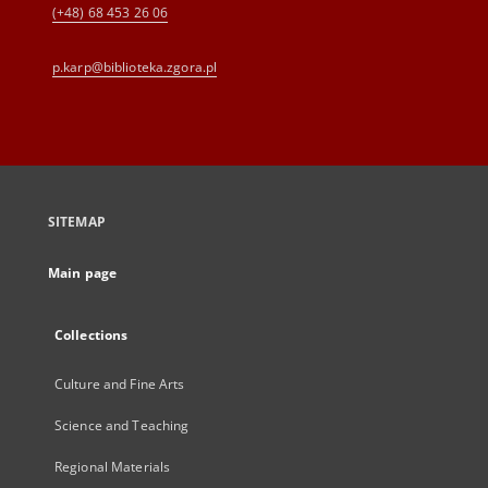
(+48) 68 453 26 06
p.karp@biblioteka.zgora.pl
SITEMAP
Main page
Collections
Culture and Fine Arts
Science and Teaching
Regional Materials