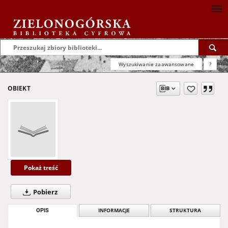
Wyszukiwanie zaawansowane
?
OBIEKT
Pokaż treść
Pobierz
OPIS
INFORMACJE
STRUKTURA