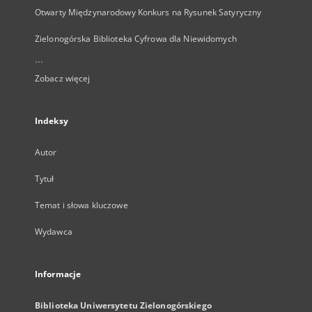
Otwarty Międzynarodowy Konkurs na Rysunek Satyryczny
Zielonogórska Biblioteka Cyfrowa dla Niewidomych
...
Zobacz więcej
Indeksy
Autor
Tytuł
Temat i słowa kluczowe
Wydawca
Informacje
Biblioteka Uniwersytetu Zielonogórskiego