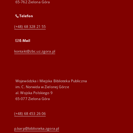
65-762 Zielona Góra
Telefon
(+48) 68 328 21 55
E-Mail
kontakt@zbc.uz.zgora.pl
Wojewódzka i Miejska Biblioteka Publiczna
im. C. Norwida w Zielonej Górze
al. Wojska Polskiego 9
65-077 Zielona Góra
(+48) 68 453 26 06
p.karp@biblioteka.zgora.pl