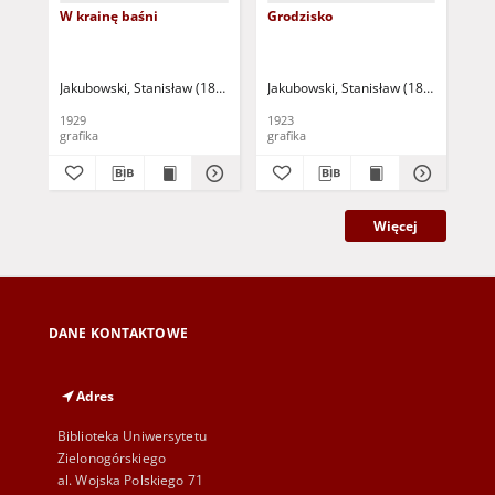
W krainę baśni
Grodzisko
Wie
Jakubowski, Stanisław (1885-1964)
Jakubowski, Stanisław (1885-1964)
Jak
1929
1923
192
grafika
grafika
gra
Więcej
DANE KONTAKTOWE
Adres
Biblioteka Uniwersytetu
Zielonogórskiego
al. Wojska Polskiego 71