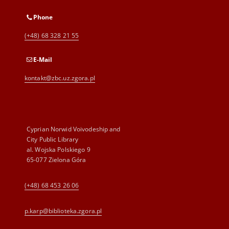
Phone
(+48) 68 328 21 55
E-Mail
kontakt@zbc.uz.zgora.pl
Cyprian Norwid Voivodeship and
City Public Library
al. Wojska Polskiego 9
65-077 Zielona Góra
(+48) 68 453 26 06
p.karp@biblioteka.zgora.pl