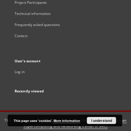
Project Participants
Technical information
Frequently asked questions
Contact
User's account
Log in
Recently viewed
This service runs on
DInGO dLibra 6.3.21
software created by
I understand
Poznan
This page uses 'cookies'.
More information
Supercomputing and Networking Center (PSNC)