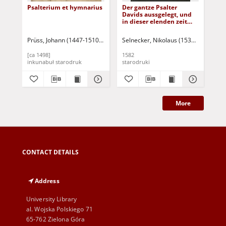
Psalterium et hymnarius
Der gantze Psalter
Kr
Davids aussgelegt, und
in dieser elenden zeit
frommen Christen zu
trost und unterricht
Prüss, Johann (1447-1510) - [wyd.]
Selnecker, Nikolaus (1530-1592)
Ber
Lut
geprediget, und in Druck
gegeben und mit
[ca 1498]
1582
[17
sonderlichen schönen
inkunabuł starodruk
starodruki
gra
Gebetlein auff ein jeden
Psalm fleissig
zugerichtet
More
CONTACT DETAILS
Address
University Library
al. Wojska Polskiego 71
65-762 Zielona Góra