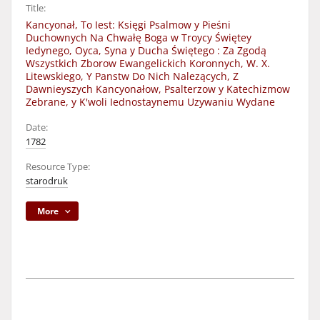
Title:
Kancyonał, To Iest: Księgi Psalmow y Pieśni
Duchownych Na Chwałę Boga w Troycy Świętey
Iedynego, Oyca, Syna y Ducha Świętego : Za Zgodą
Wszystkich Zborow Ewangelickich Koronnych, W. X.
Litewskiego, Y Panstw Do Nich Nalezących, Z
Dawnieyszych Kancyonałow, Psalterzow y Katechizmow
Zebrane, y K'woli Iednostaynemu Uzywaniu Wydane
Date:
1782
Resource Type:
starodruk
More