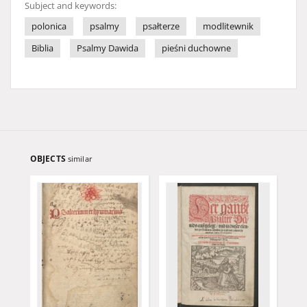
Subject and keywords:
polonica
psalmy
psałterze
modlitewnik
Biblia
Psalmy Dawida
pieśni duchowne
OBJECTS
similar