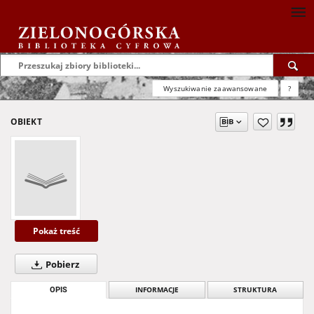
Wyszukiwanie zaawansowane
?
OBIEKT
Pokaż treść
Pobierz
OPIS
INFORMACJE
STRUKTURA