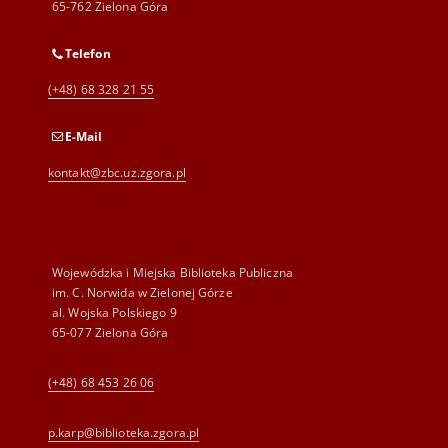
65-762 Zielona Góra
Telefon
(+48) 68 328 21 55
E-Mail
kontakt@zbc.uz.zgora.pl
Wojewódzka i Miejska Biblioteka Publiczna
im. C. Norwida w Zielonej Górze
al. Wojska Polskiego 9
65-077 Zielona Góra
(+48) 68 453 26 06
p.karp@biblioteka.zgora.pl