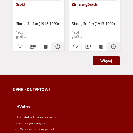
Sroki
Zima w górach
Mak
Słocki, Stefan (1913-1990)
Słocki, Stefan (1913-1990)
Sło
1955
1954
197
grafika
grafika
gra
Więcej
DANE KONTAKTOWE
Adres
Biblioteka Uniwersytetu
Zielonogórskiego
al. Wojska Polskiego 71