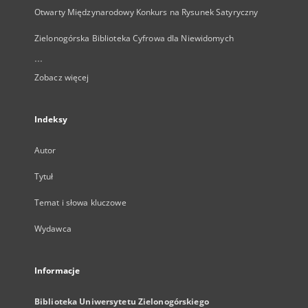
Otwarty Międzynarodowy Konkurs na Rysunek Satyryczny
Zielonogórska Biblioteka Cyfrowa dla Niewidomych
...
Zobacz więcej
Indeksy
Autor
Tytuł
Temat i słowa kluczowe
Wydawca
Informacje
Biblioteka Uniwersytetu Zielonogórskiego