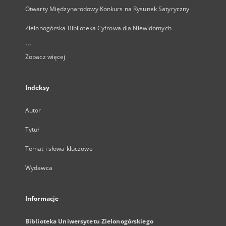
Otwarty Międzynarodowy Konkurs na Rysunek Satyryczny
Zielonogórska Biblioteka Cyfrowa dla Niewidomych
...
Zobacz więcej
Indeksy
Autor
Tytuł
Temat i słowa kluczowe
Wydawca
Informacje
Biblioteka Uniwersytetu Zielonogórskiego