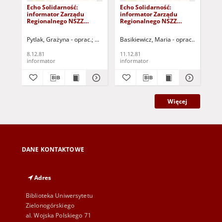
Echo Solidarność:
Echo Solidarność:
Ech
informator Zarządu
informator Zarządu
in
Regionalnego NSZZ
Regionalnego NSZZ
Re
"Solidarność" w
"Solidarność" w
"So
Gorzowie, nr 44 (8.12.81r.)
Gorzowie, nr 45
Gor
Pytlak, Grażyna - oprac.
Klincewicz, Jerzy - oprac.
Basikiewicz, Maria - oprac.
Pytlak, G
Pyt
(11.12.81r.)
8.12.81
11.12.81
4.1
informator
informator
inf
Więcej
DANE KONTAKTOWE
Adres
Biblioteka Uniwersytetu
Zielonogórskiego
al. Wojska Polskiego 71