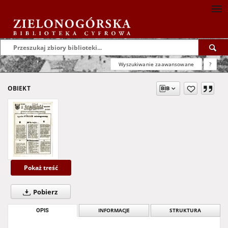
Wyszukiwanie zaawansowane
?
OBIEKT
Pokaż treść
Pobierz
OPIS
INFORMACJE
STRUKTURA