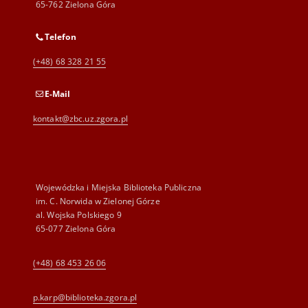
65-762 Zielona Góra
Telefon
(+48) 68 328 21 55
E-Mail
kontakt@zbc.uz.zgora.pl
Wojewódzka i Miejska Biblioteka Publiczna
im. C. Norwida w Zielonej Górze
al. Wojska Polskiego 9
65-077 Zielona Góra
(+48) 68 453 26 06
p.karp@biblioteka.zgora.pl