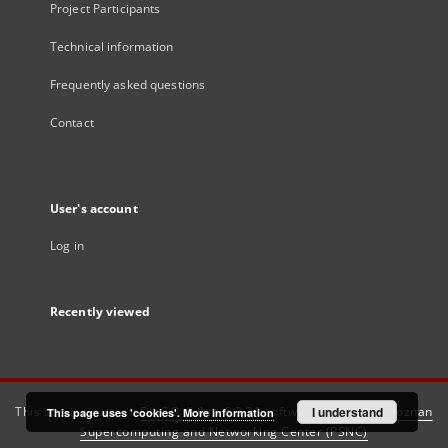
Project Participants
Technical information
Frequently asked questions
Contact
User's account
Log in
Recently viewed
This service runs on
DInGO dLibra 6.3.21
software created by
I understand
Poznan
This page uses 'cookies'.
More information
Supercomputing and Networking Center (PSNC)