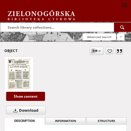
Advanced search
?
OBJECT
Show content
Download
DESCRIPTION
INFORMATION
STRUCTURE