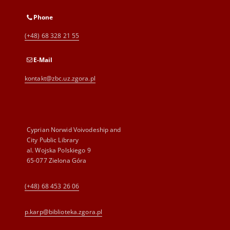
Phone
(+48) 68 328 21 55
E-Mail
kontakt@zbc.uz.zgora.pl
Cyprian Norwid Voivodeship and
City Public Library
al. Wojska Polskiego 9
65-077 Zielona Góra
(+48) 68 453 26 06
p.karp@biblioteka.zgora.pl