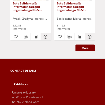
Echo Solidarność:
Echo Solidarność:
Ech
informator Zarządu
informator Zarządu
in
Regionalnego NSZZ
Regionalnego NSZZ
Re
"Solidarność" w
"Solidarność" w
"So
Gorzowie, nr 44 (8.12.81r.)
Gorzowie, nr 45
Gor
Pytlak, Grażyna - oprac.
Klincewicz, Jerzy - oprac.
Basikiewicz, Maria - oprac.
Pytlak, G
Bas
(11.12.81r.)
(20
8.12.81
11.12.81
20.
informator
informator
inf
More
CONTACT DETAILS
Address
University Library
al. Wojska Polskiego 71
65-762 Zielona Góra