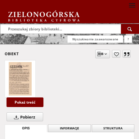
Wyszukiwanie zaawansowane
?
OBIEKT
Pokaż treść
Pobierz
OPIS
INFORMACJE
STRUKTURA