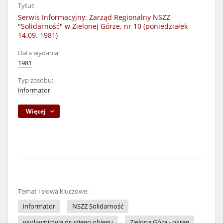
Tytuł:
Serwis Informacyjny: Zarząd Regionalny NSZZ
"Solidarność" w Zielonej Górze, nr 10 (poniedziałek
14.09. 1981)
Data wydania:
1981
Typ zasobu:
informator
Więcej
Temat i słowa kluczowe:
informator
NSZZ Solidarność
wydawnictwa drugiego obiegu
Zielona Góra - okręg