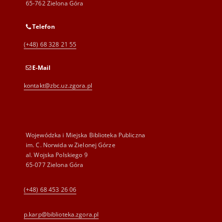
65-762 Zielona Góra
Telefon
(+48) 68 328 21 55
E-Mail
kontakt@zbc.uz.zgora.pl
Wojewódzka i Miejska Biblioteka Publiczna
im. C. Norwida w Zielonej Górze
al. Wojska Polskiego 9
65-077 Zielona Góra
(+48) 68 453 26 06
p.karp@biblioteka.zgora.pl