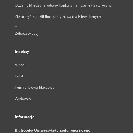
Otwarty Międzynarodowy Konkurs na Rysunek Satyryczny
Zielonogórska Biblioteka Cyfrowa dla Niewidomych
...
Zobacz więcej
Indeksy
Autor
Tytuł
Temat i słowa kluczowe
Wydawca
Informacje
Biblioteka Uniwersytetu Zielonogórskiego