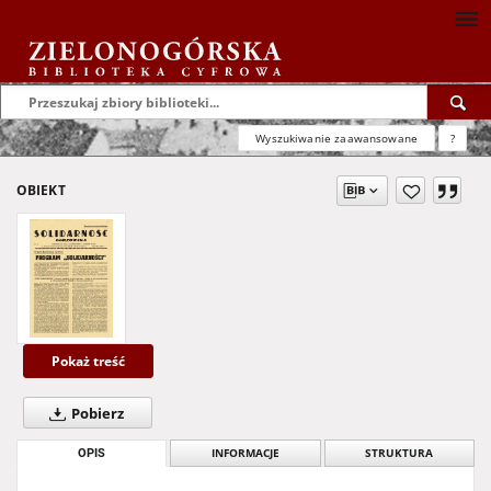
Wyszukiwanie zaawansowane
?
OBIEKT
Pokaż treść
Pobierz
OPIS
INFORMACJE
STRUKTURA