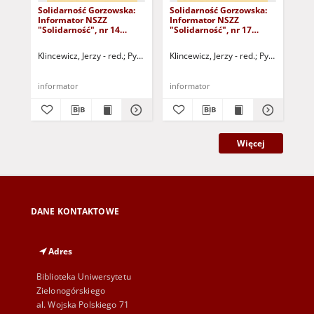
Solidarność Gorzowska:
Solidarność Gorzowska:
Sol
Informator NSZZ
Informator NSZZ
In
"Solidarność", nr 14
"Solidarność", nr 17
"So
(20.11.1980)
(22.12.1980)
(30
Klincewicz, Jerzy - red.
Pytlak, Grażyna - red.
Klincewicz, Jerzy - red.
Dobryniewski, Bernard - r
Pytlak, Grażyn
Kli
informator
informator
inf
Więcej
DANE KONTAKTOWE
Adres
Biblioteka Uniwersytetu
Zielonogórskiego
al. Wojska Polskiego 71