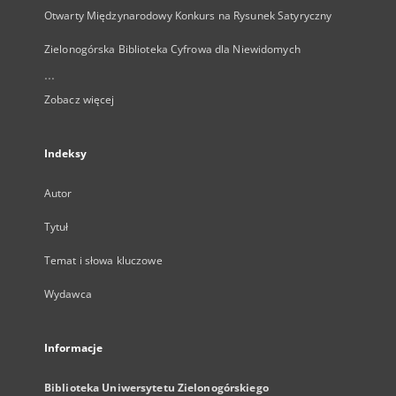
Otwarty Międzynarodowy Konkurs na Rysunek Satyryczny
Zielonogórska Biblioteka Cyfrowa dla Niewidomych
...
Zobacz więcej
Indeksy
Autor
Tytuł
Temat i słowa kluczowe
Wydawca
Informacje
Biblioteka Uniwersytetu Zielonogórskiego