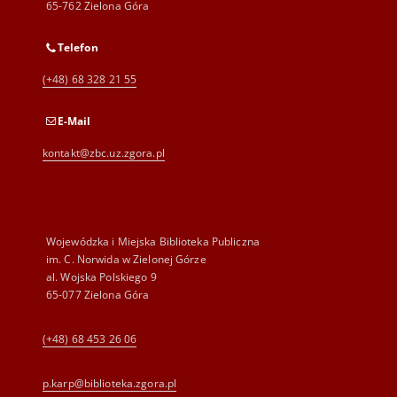
65-762 Zielona Góra
Telefon
(+48) 68 328 21 55
E-Mail
kontakt@zbc.uz.zgora.pl
Wojewódzka i Miejska Biblioteka Publiczna
im. C. Norwida w Zielonej Górze
al. Wojska Polskiego 9
65-077 Zielona Góra
(+48) 68 453 26 06
p.karp@biblioteka.zgora.pl