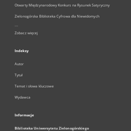
Otwarty Międzynarodowy Konkurs na Rysunek Satyryczny
Zielonogórska Biblioteka Cyfrowa dla Niewidomych
...
Zobacz więcej
Indeksy
Autor
Tytuł
Temat i słowa kluczowe
Wydawca
Informacje
Biblioteka Uniwersytetu Zielonogórskiego