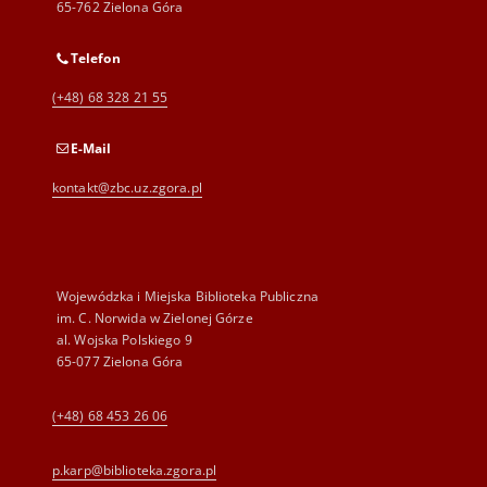
65-762 Zielona Góra
Telefon
(+48) 68 328 21 55
E-Mail
kontakt@zbc.uz.zgora.pl
Wojewódzka i Miejska Biblioteka Publiczna
im. C. Norwida w Zielonej Górze
al. Wojska Polskiego 9
65-077 Zielona Góra
(+48) 68 453 26 06
p.karp@biblioteka.zgora.pl