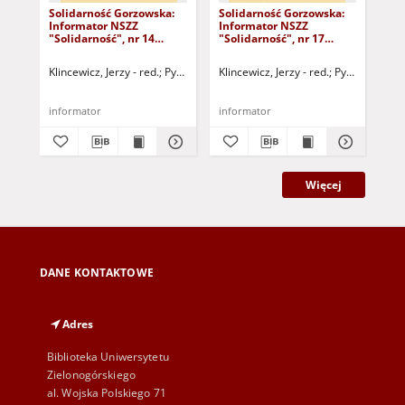
Solidarność Gorzowska:
Solidarność Gorzowska:
Sol
Informator NSZZ
Informator NSZZ
In
"Solidarność", nr 14
"Solidarność", nr 17
"So
(20.11.1980)
(22.12.1980)
(30
Klincewicz, Jerzy - red.
Pytlak, Grażyna - red.
Klincewicz, Jerzy - red.
Dobryniewski, Bernard - r
Pytlak, Grażyn
Kli
informator
informator
inf
Więcej
DANE KONTAKTOWE
Adres
Biblioteka Uniwersytetu
Zielonogórskiego
al. Wojska Polskiego 71