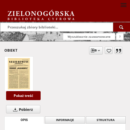
Wyszukiwanie zaawansowane
?
OBIEKT
Pokaż treść
Pobierz
OPIS
INFORMACJE
STRUKTURA