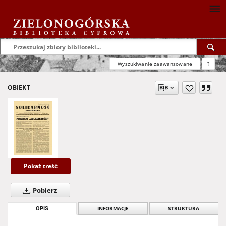
Wyszukiwanie zaawansowane
?
OBIEKT
Pokaż treść
Pobierz
OPIS
INFORMACJE
STRUKTURA