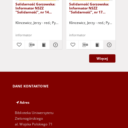
Solidarność Gorzowska:
Solidarność Gorzowska:
Sol
Informator NSZZ
Informator NSZZ
In
"Solidarność", nr 14
"Solidarność", nr 17
"So
(20.11.1980)
(22.12.1980)
(30
Klincewicz, Jerzy - red.
Pytlak, Grażyna - red.
Klincewicz, Jerzy - red.
Dobryniewski, Bernard - r
Pytlak, Grażyn
Kli
informator
informator
inf
Więcej
DANE KONTAKTOWE
Adres
Biblioteka Uniwersytetu
Zielonogórskiego
al. Wojska Polskiego 71