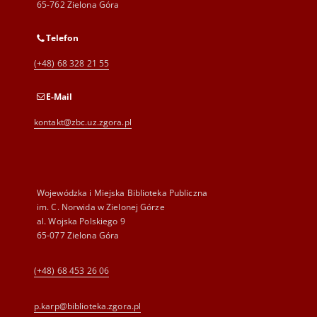
65-762 Zielona Góra
Telefon
(+48) 68 328 21 55
E-Mail
kontakt@zbc.uz.zgora.pl
Wojewódzka i Miejska Biblioteka Publiczna
im. C. Norwida w Zielonej Górze
al. Wojska Polskiego 9
65-077 Zielona Góra
(+48) 68 453 26 06
p.karp@biblioteka.zgora.pl