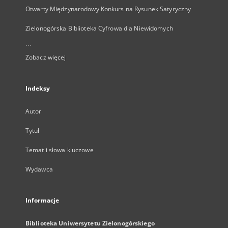
Otwarty Międzynarodowy Konkurs na Rysunek Satyryczny
Zielonogórska Biblioteka Cyfrowa dla Niewidomych
...
Zobacz więcej
Indeksy
Autor
Tytuł
Temat i słowa kluczowe
Wydawca
Informacje
Biblioteka Uniwersytetu Zielonogórskiego