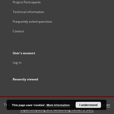
Project Participants
Technical information
Frequently asked questions
Contact
User's account
Log in
Recently viewed
This service runs on
DInGO dLibra 6.3.21
software created by
I understand
Poznan
This page uses 'cookies'.
More information
Supercomputing and Networking Center (PSNC)