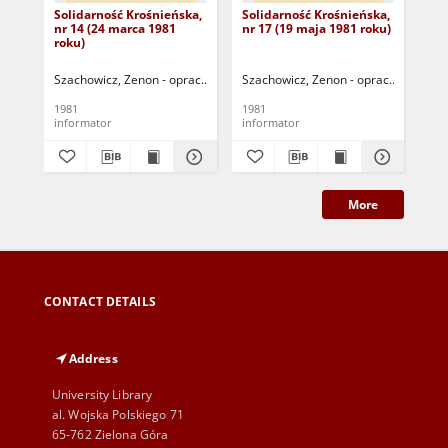
Solidarność Krośnieńska,
Solidarność Krośnieńska,
Sol
nr 14 (24 marca 1981
nr 17 (19 maja 1981 roku)
nr 
roku)
Szachowicz, Zenon - oprac.
Karpiński, Józef - oprac.
Szachowicz, Zenon - oprac.
Grzybowski, Stanis
Karpiński
Sza
1981
1981
198
informator
informator
inf
More
CONTACT DETAILS
Address
University Library
al. Wojska Polskiego 71
65-762 Zielona Góra