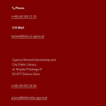
Phone
(+48) 68 328 21 55
E-Mail
kontakt@zbc.uz.zgora.pl
Cyprian Norwid Voivodeship and
City Public Library
al. Wojska Polskiego 9
65-077 Zielona Góra
(+48) 68 453 26 06
p.karp@biblioteka.zgora.pl