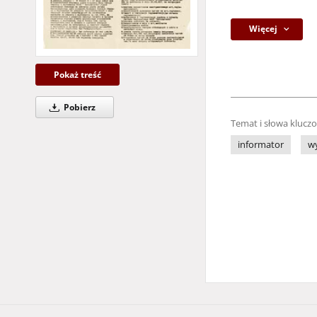
Więcej
Pokaż treść
Pobierz
Temat i słowa klucz
informator
w