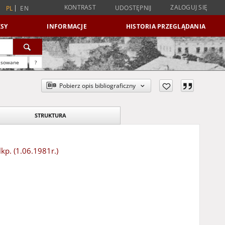
KONTRAST
ZALOGUJ SIĘ
UDOSTĘPNIJ
PL
EN
SY
INFORMACJE
HISTORIA PRZEGLĄDANIA
nsowane
?
Pobierz opis bibliograficzny
STRUKTURA
p. (1.06.1981r.)