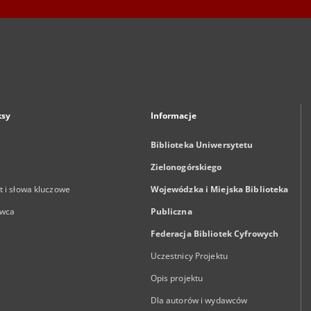
ksy
Informacje
Biblioteka Uniwersytetu
Zielonogórskiego
 i słowa kluczowe
Wojewódzka i Miejska Biblioteka
wca
Publiczna
Federacja Bibliotek Cyfrowych
Uczestnicy Projektu
Opis projektu
Dla autorów i wydawców