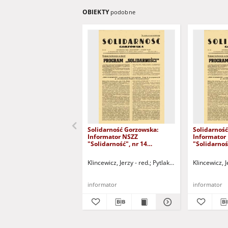
OBIEKTY
podobne
Solidarność Gorzowska:
Solidarnoś
Informator NSZZ
Informator
"Solidarność", nr 14
"Solidarnoś
(20.11.1980)
(22.12.1980
Klincewicz, Jerzy - red.
Pytlak, Grażyna - red.
Klincewicz, J
Dobr
informator
informator