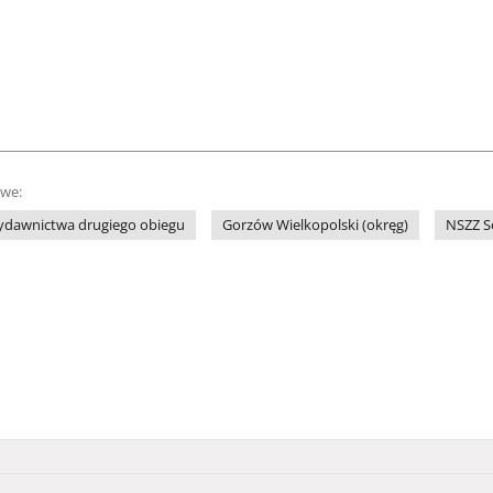
owe:
ydawnictwa drugiego obiegu
Gorzów Wielkopolski (okręg)
NSZZ S