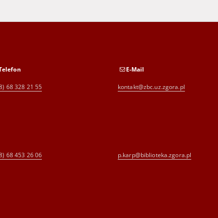
Telefon
E-Mail
8) 68 328 21 55
kontakt@zbc.uz.zgora.pl
8) 68 453 26 06
p.karp@biblioteka.zgora.pl