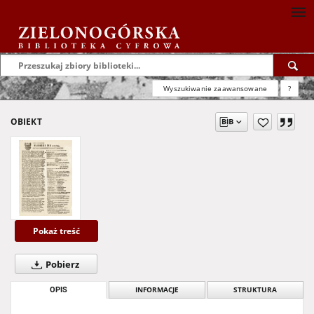
Wyszukiwanie zaawansowane
?
OBIEKT
Pokaż treść
Pobierz
OPIS
INFORMACJE
STRUKTURA