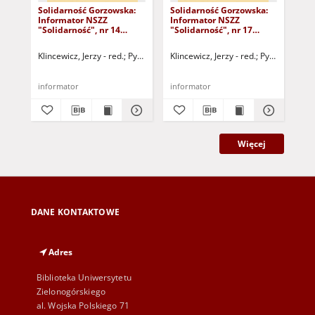
Solidarność Gorzowska:
Solidarność Gorzowska:
Sol
Informator NSZZ
Informator NSZZ
In
"Solidarność", nr 14
"Solidarność", nr 17
"So
(20.11.1980)
(22.12.1980)
(30
Klincewicz, Jerzy - red.
Pytlak, Grażyna - red.
Klincewicz, Jerzy - red.
Dobryniewski, Bernard - r
Pytlak, Grażyn
Kli
informator
informator
inf
Więcej
DANE KONTAKTOWE
Adres
Biblioteka Uniwersytetu
Zielonogórskiego
al. Wojska Polskiego 71