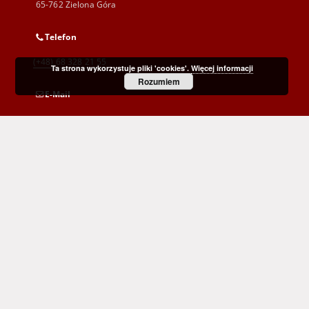
65-762 Zielona Góra
Telefon
(+48) 68 328 21 55
Ta strona wykorzystuje pliki 'cookies'.
Więcej informacji
Rozumiem
E-Mail
kontakt@zbc.uz.zgora.pl
Wojewódzka i Miejska Biblioteka Publiczna
im. C. Norwida w Zielonej Górze
al. Wojska Polskiego 9
65-077 Zielona Góra
(+48) 68 453 26 06
p.karp@biblioteka.zgora.pl