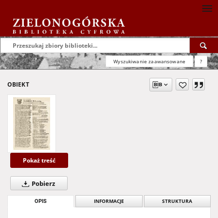
Wyszukiwanie zaawansowane
?
OBIEKT
Pokaż treść
Pobierz
OPIS
INFORMACJE
STRUKTURA