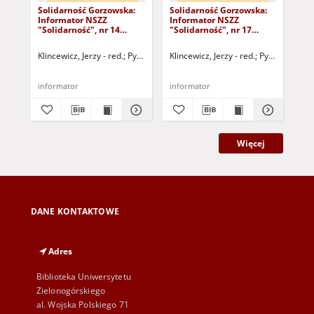
Solidarność Gorzowska:
Solidarność Gorzowska:
Sol
Informator NSZZ
Informator NSZZ
In
"Solidarność", nr 14
"Solidarność", nr 17
"So
(20.11.1980)
(22.12.1980)
(30
Klincewicz, Jerzy - red.
Pytlak, Grażyna - red.
Klincewicz, Jerzy - red.
Dobryniewski, Bernard - r
Pytlak, Grażyn
Kli
informator
informator
inf
Więcej
DANE KONTAKTOWE
Adres
Biblioteka Uniwersytetu
Zielonogórskiego
al. Wojska Polskiego 71