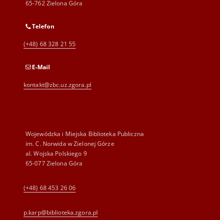
65-762 Zielona Góra
Telefon
(+48) 68 328 21 55
E-Mail
kontakt@zbc.uz.zgora.pl
Wojewódzka i Miejska Biblioteka Publiczna
im. C. Norwida w Zielonej Górze
al. Wojska Polskiego 9
65-077 Zielona Góra
(+48) 68 453 26 06
p.karp@biblioteka.zgora.pl