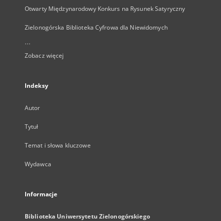
Otwarty Międzynarodowy Konkurs na Rysunek Satyryczny
Zielonogórska Biblioteka Cyfrowa dla Niewidomych
...
Zobacz więcej
Indeksy
Autor
Tytuł
Temat i słowa kluczowe
Wydawca
Informacje
Biblioteka Uniwersytetu Zielonogórskiego