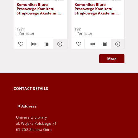
Komunikat Biura
Komunikat Biura
Ko
Prasowego Komitetu
Prasowego Komitetu
Pr
Strajkowego Akademii
Strajkowego Akademii
St
Medycznej w Warszawie,
Medycznej w Warszawie,
Me
nr 5 (11.02.1981r.)
nr 6 (10.II.1981r.)
nr 
1981
1981
198
informator
informator
inf
More
CONTACT DETAILS
Address
University Library
al. Wojska Polskiego 71
65-762 Zielona Góra