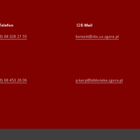
Telefon
E-Mail
8) 68 328 21 55
kontakt@zbc.uz.zgora.pl
8) 68 453 26 06
p.karp@biblioteka.zgora.pl