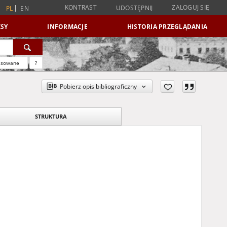
KONTRAST
ZALOGUJ SIĘ
UDOSTĘPNIJ
PL
EN
SY
INFORMACJE
HISTORIA PRZEGLĄDANIA
nsowane
?
Pobierz opis bibliograficzny
STRUKTURA