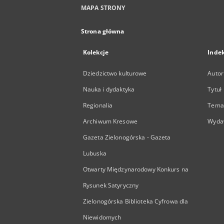
MAPA STRONY
Strona główna
Kolekcje
Inde
Dziedzictwo kulturowe
Autor
Nauka i dydaktyka
Tytuł
Regionalia
Temat
Archiwum Kresowe
Wyda
Gazeta Zielonogórska - Gazeta
Lubuska
Otwarty Międzynarodowy Konkurs na
Rysunek Satyryczny
Zielonogórska Biblioteka Cyfrowa dla
Niewidomych