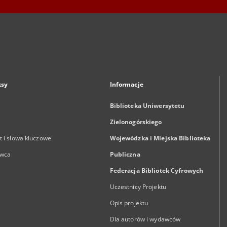
ksy
Informacje
Biblioteka Uniwersytetu
Zielonogórskiego
 i słowa kluczowe
Wojewódzka i Miejska Biblioteka
wca
Publiczna
Federacja Bibliotek Cyfrowych
Uczestnicy Projektu
Opis projektu
Dla autorów i wydawców