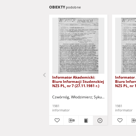
OBIEKTY
podobne
Informator Akademicki:
Informator
Biuro Informacji Studenckiej
Biuro Infor
NZS PL, nr 7 (27.11.1981 r.)
NZS PL, nr 1
Czwórnóg, Włodzimierz
Sykuła, Marek - oprac.
P
1981
1981
informator
informator