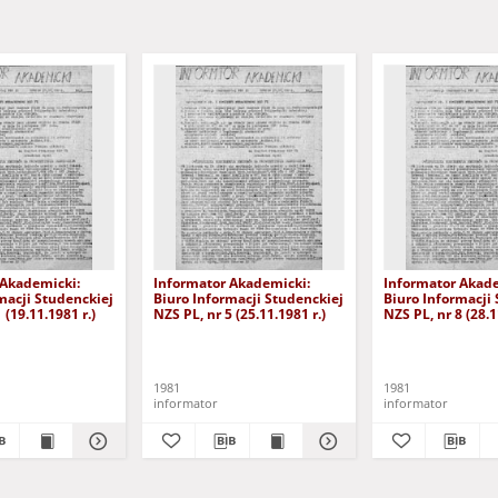
 Akademicki:
Informator Akademicki:
Informator Akade
macji Studenckiej
Biuro Informacji Studenckiej
Biuro Informacji
 (19.11.1981 r.)
NZS PL, nr 5 (25.11.1981 r.)
NZS PL, nr 8 (28.1
iotrowski, Grzegorz
Zięba, Krzysztof
1981
1981
informator
informator