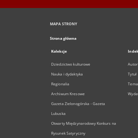
MAPA STRONY
Strona główna
Kolekcje
Inde
Dziedzictwo kulturowe
Autor
Nauka i dydaktyka
Tytuł
Regionalia
Temat
Archiwum Kresowe
Wyda
Gazeta Zielonogórska - Gazeta
Lubuska
Otwarty Międzynarodowy Konkurs na
Rysunek Satyryczny