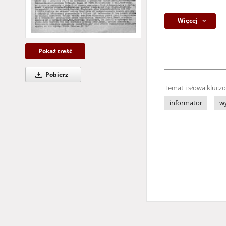
Więcej
Pokaż treść
Pobierz
Temat i słowa klucz
informator
w