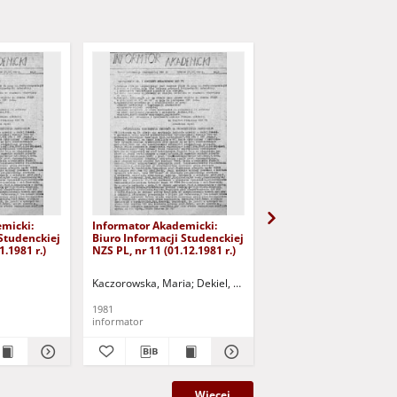
micki:
Informator Akademicki:
Informator Akademicki
 Studenckiej
Biuro Informacji Studenckiej
Biuro Informacji Stude
1.1981 r.)
NZS PL, nr 11 (01.12.1981 r.)
NZS PL, nr 13 (03.12.198
Kaczorowska, Maria
Dekiel, Waldemar
Kaczorowska, Maria
Piotrowski, Grzegorz
Dek
1981
1981
informator
informator
Więcej