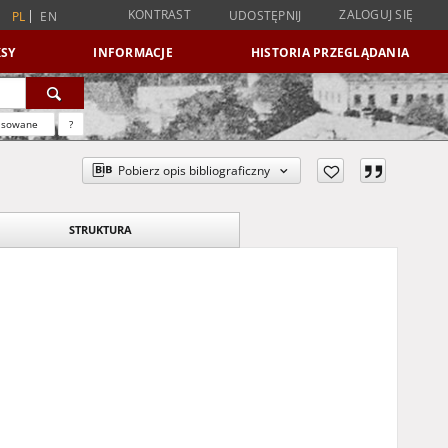
KONTRAST
ZALOGUJ SIĘ
UDOSTĘPNIJ
PL
EN
SY
INFORMACJE
HISTORIA PRZEGLĄDANIA
nsowane
?
Pobierz opis bibliograficzny
STRUKTURA