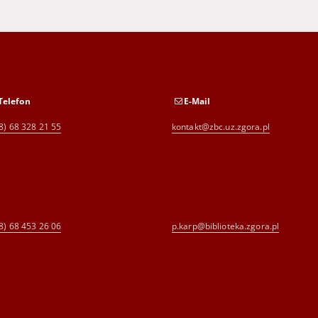
Telefon
E-Mail
8) 68 328 21 55
kontakt@zbc.uz.zgora.pl
8) 68 453 26 06
p.karp@biblioteka.zgora.pl