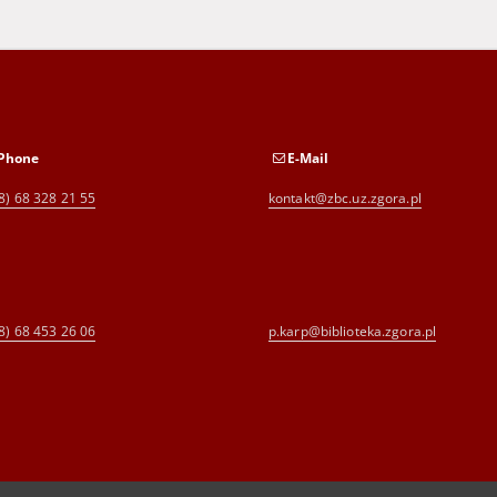
Phone
E-Mail
8) 68 328 21 55
kontakt@zbc.uz.zgora.pl
8) 68 453 26 06
p.karp@biblioteka.zgora.pl