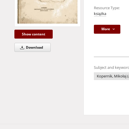
Resource Type:
książka
More
Show content
Download
Subject and keyword
Kopernik, Mikołaj 