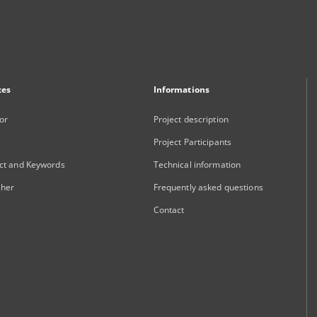
xes
Informations
or
Project description
Project Participants
ct and Keywords
Technical information
sher
Frequently asked questions
Contact