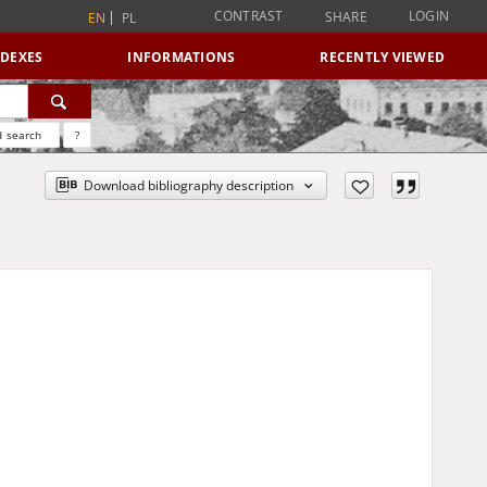
CONTRAST
LOGIN
SHARE
EN
PL
NDEXES
INFORMATIONS
RECENTLY VIEWED
 search
?
Download bibliography description