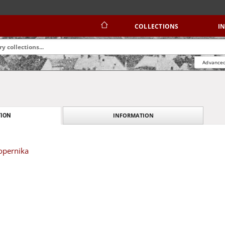
COLLECTIONS
I
Advanced
INFORMATION
ION
opernika