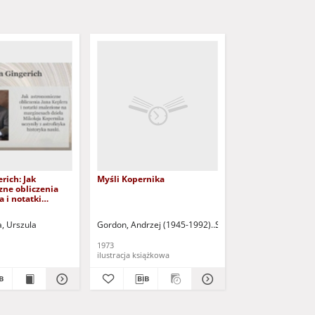
rich: Jak
Myśli Kopernika
zne obliczenia
a i notatki
 na marginesach
łaja Kopernika
, Urszula
Gordon, Andrzej (1945-1992)
Soliński, Bolesław
astrofizyka
auki
1973
ilustracja książkowa