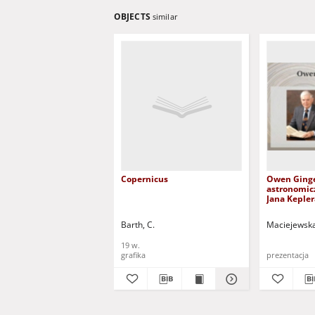
OBJECTS
similar
Copernicus
Owen Ginge
astronomic
Jana Kepler
znalezione
dzieła Miko
Barth, C.
Maciejewska
uczyniły z 
historyka n
19 w.
grafika
prezentacja