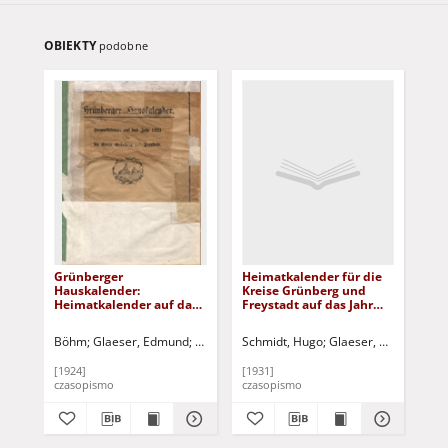
OBIEKTY
podobne
Grünberger
Heimatkalender für die
Gr
Hauskalender:
Kreise Grünberg und
Ha
Heimatkalender auf das
Freystadt auf das Jahr
He
Jahr 1924 für die Kreise
1932
Kr
Grünberg und Freystadt
Fre
Böhm
Glaeser, Edmund
Klose, Martin
Schmidt, Hugo
Bronisch, P.
Glaeser, Edmund
Petras, Paul
Tschi
Gl
Klo
19
[1924]
[1931]
[19
czasopismo
czasopismo
cza