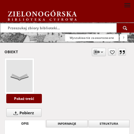
Wyszukiwanie zaawansowane
?
OBIEKT
Pokaż treść
Pobierz
OPIS
INFORMACJE
STRUKTURA