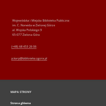
Wojewódzka i Miejska Biblioteka Publiczna
im. C. Norwida w Zielonej Górze
al. Wojska Polskiego 9
65-077 Zielona Góra
(+48) 68 453 26 06
p.karp@biblioteka.zgora.pl
MAPA STRONY
Strona główna