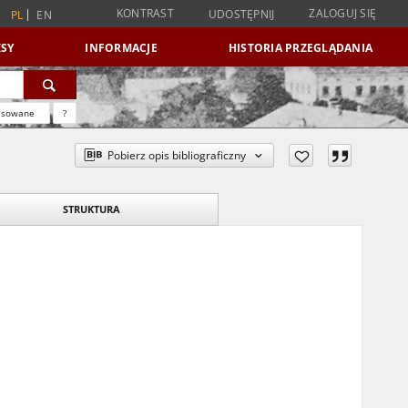
KONTRAST
ZALOGUJ SIĘ
UDOSTĘPNIJ
PL
EN
SY
INFORMACJE
HISTORIA PRZEGLĄDANIA
nsowane
?
Pobierz opis bibliograficzny
STRUKTURA