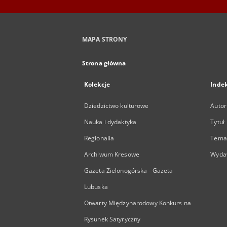
MAPA STRONY
Strona główna
Kolekcje
Inde
Dziedzictwo kulturowe
Autor
Nauka i dydaktyka
Tytuł
Regionalia
Temat
Archiwum Kresowe
Wyda
Gazeta Zielonogórska - Gazeta
Lubuska
Otwarty Międzynarodowy Konkurs na
Rysunek Satyryczny