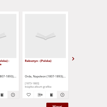
lska) :
Rabsztyn : (Polska)
Mojkowce : (Polska) :
a
Gubernia Piotrkowska
ficzny M. Fajansa
1807-1893)
Warszawa: Zakład Litograficzny M. Fajansa
Orda, Napoleon (1807-1893)
Warszawa: Zakład Litograficzny
Orda, Napoleon (1807-1
[1873-1883]
[1873-1883]
książka album grafika
książka album grafika
Więcej