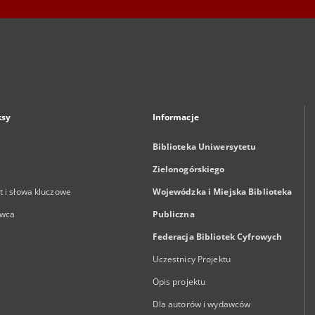
ksy
Informacje
Biblioteka Uniwersytetu
Zielonogórskiego
 i słowa kluczowe
Wojewódzka i Miejska Biblioteka
wca
Publiczna
Federacja Bibliotek Cyfrowych
Uczestnicy Projektu
Opis projektu
Dla autorów i wydawców