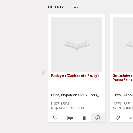
OBIEKTY
podobne
Radzyn : (Zachodnie Prusy)
Gołuchów : 
Poznańskie
Orda, Napoleon (1807-1893)
Warszawa: Zakład Li
Orda, Napol
[1873-1883]
[1873-1883]
książka album grafika