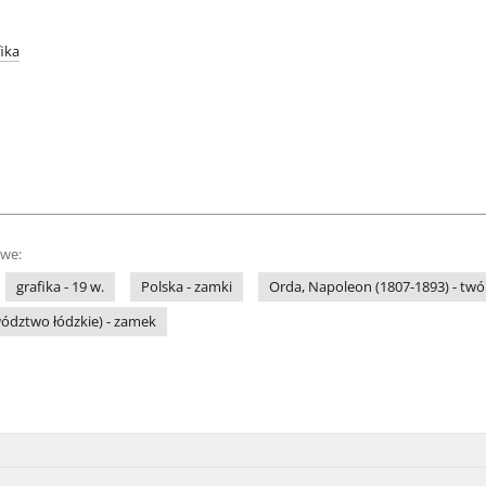
fika
owe:
grafika - 19 w.
Polska - zamki
Orda, Napoleon (1807-1893) - twó
wództwo łódzkie) - zamek