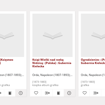
(Księstwo
Książ Wielki nad rzeką
Ogrodzieniec : (Po
)
Nidzicą : (Polska) : Gubernia
Gubernia Kieleck
Kielecka
tograficzny M. Fajansa
eon (1807-1893)
Warszawa: Zakład Litograficzny M. Fajansa
Orda, Napoleon (1807-1893)
Warszawa: Zakład Litogra
Orda, Napoleon (
[1873-1883]
[1873-1883]
książka album grafika
książka album grafika
grafika