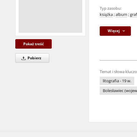
Typ zasobu:
książka
;
album
;
gra
Więcej
Pokaż treść
Pobierz
Temat i słowa klucz
litografia - 19 w.
Bolesławiec (woje