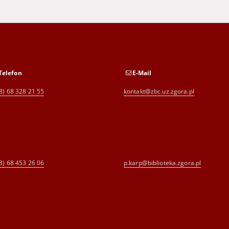
Telefon
E-Mail
8) 68 328 21 55
kontakt@zbc.uz.zgora.pl
8) 68 453 26 06
p.karp@biblioteka.zgora.pl