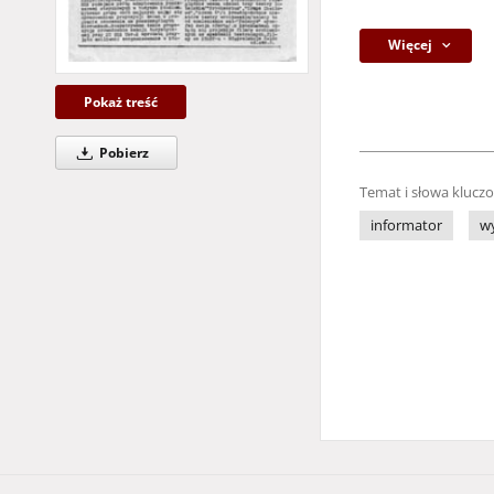
Więcej
Pokaż treść
Pobierz
Temat i słowa klucz
informator
w