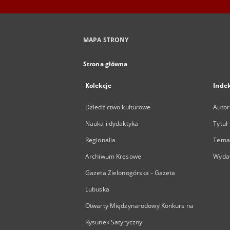
MAPA STRONY
Strona główna
Kolekcje
Inde
Dziedzictwo kulturowe
Autor
Nauka i dydaktyka
Tytuł
Regionalia
Temat
Archiwum Kresowe
Wyda
Gazeta Zielonogórska - Gazeta
Lubuska
Otwarty Międzynarodowy Konkurs na
Rysunek Satyryczny