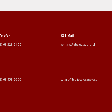
Telefon
E-Mail
8) 68 328 21 55
kontakt@zbc.uz.zgora.pl
8) 68 453 26 06
p.karp@biblioteka.zgora.pl