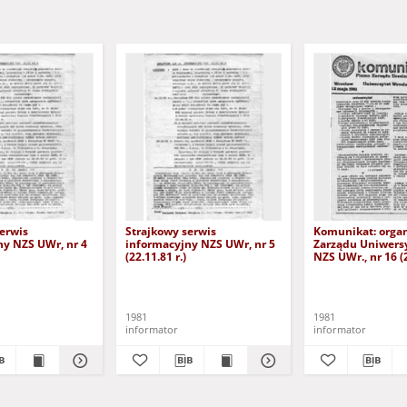
erwis
Strajkowy serwis
Komunikat: orga
ny NZS UWr, nr 4
informacyjny NZS UWr, nr 5
Zarządu Uniwers
(22.11.81 r.)
NZS UWr., nr 16 
1981)
1981
1981
informator
informator