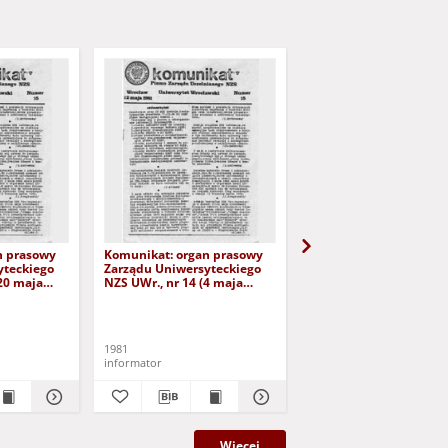
n prasowy
Komunikat: organ prasowy
Komunikat: organ pra
yteckiego
Zarządu Uniwersyteckiego
Zarządu Uniwersyteck
(20 maja
NZS UWr., nr 14 (4 maja
NZS UWr., nr 15 (12 ma
1981)
1981)
1981
1981
informator
informator
Więcej