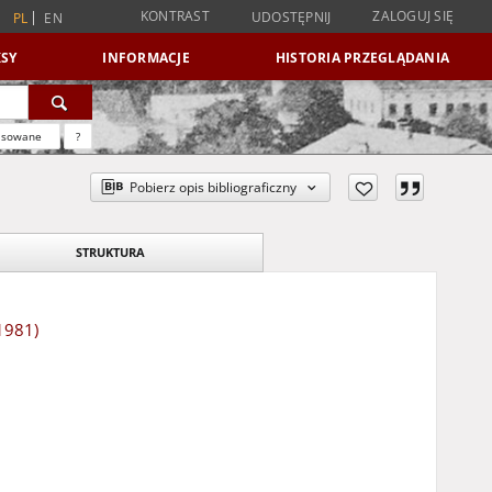
KONTRAST
ZALOGUJ SIĘ
UDOSTĘPNIJ
PL
EN
SY
INFORMACJE
HISTORIA PRZEGLĄDANIA
nsowane
?
Pobierz opis bibliograficzny
STRUKTURA
1981)