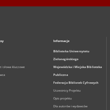
ksy
Informacje
Biblioteka Uniwersytetu
Zielonogórskiego
 i słowa kluczowe
Wojewódzka i Miejska Biblioteka
wca
Publiczna
Federacja Bibliotek Cyfrowych
Uczestnicy Projektu
Opis projektu
Dla autorów i wydawców