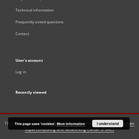
Technical information
Frequently asked questions
Contact
User's account
Log in
Recently viewed
This service runs on
DInGO dLibra 6.3.21
software created by
I understand
Poznan
This page uses 'cookies'.
More information
Supercomputing and Networking Center (PSNC)