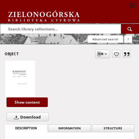
Advanced search
?
OBJECT
Show content
Download
DESCRIPTION
INFORMATION
STRUCTURE