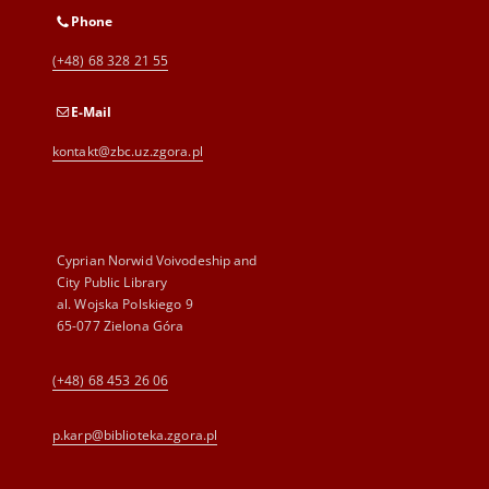
Phone
(+48) 68 328 21 55
E-Mail
kontakt@zbc.uz.zgora.pl
Cyprian Norwid Voivodeship and
City Public Library
al. Wojska Polskiego 9
65-077 Zielona Góra
(+48) 68 453 26 06
p.karp@biblioteka.zgora.pl