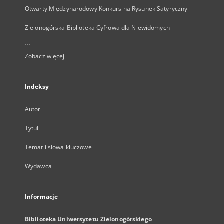
Otwarty Międzynarodowy Konkurs na Rysunek Satyryczny
Zielonogórska Biblioteka Cyfrowa dla Niewidomych
...
Zobacz więcej
Indeksy
Autor
Tytuł
Temat i słowa kluczowe
Wydawca
Informacje
Biblioteka Uniwersytetu Zielonogórskiego