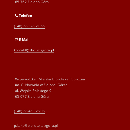
65-762 Zielona Góra
Telefon
(+48) 68 328 21 55
E-Mail
kontakt@zbc.uz.zgora.pl
Wojewódzka i Miejska Biblioteka Publiczna
im. C. Norwida w Zielonej Górze
al. Wojska Polskiego 9
65-077 Zielona Góra
(+48) 68 453 26 06
p.karp@biblioteka.zgora.pl