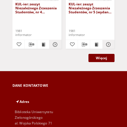
KUL-ier: zeszyt
KUL-ier: zeszyt
KUL
Niezależnego Zrzeszenia
Niezależnego Zrzeszenia
Ni
Studentów, nr 4
Studentów, nr 5 (wydanie
Stu
(kwiecień 1981)
specjalne)
(wr
1981
1981
198
informator
informator
inf
Więcej
DANE KONTAKTOWE
Adres
Biblioteka Uniwersytetu
Zielonogórskiego
al. Wojska Polskiego 71