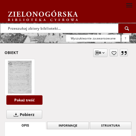
Wyszukiwanie zaawansowane
?
OBIEKT
Pokaż treść
Pobierz
OPIS
INFORMACJE
STRUKTURA