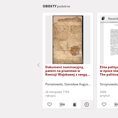
OBIEKTY
podobne
Roczni
Dokument nominacyjny,
Elita polit
patent na pisarstwo w
w epoce sta
Komisji Wojskowej z rangą
The politica
rotmistrzowską w Kawalerii
Greater Pol
Narodowej Wojska dla
reign of St
Poniatowski, Stanisław August (król ; 1732-1798)
Stroynowski
Aleksandra Narbuta, nadany
Poniatowsk
przez króla Stanisława
26 listopada 1793
2009
Augusta z jego podpisem
rękopis
artykuł
oraz pieczęcią