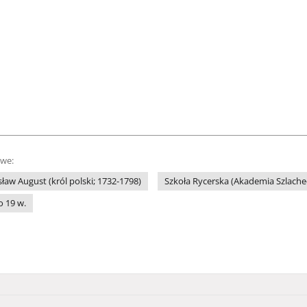
owe:
ław August (król polski; 1732-1798)
Szkoła Rycerska (Akademia Szlach
o 19 w.