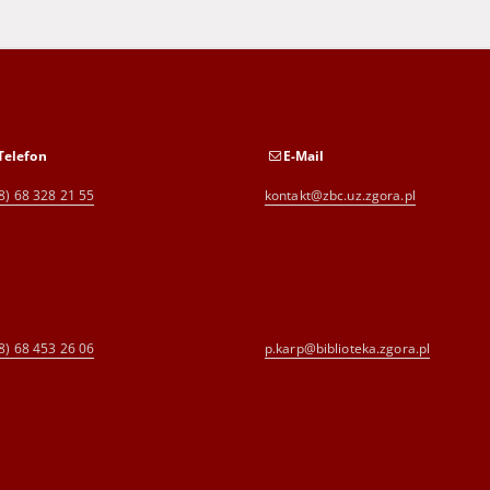
Telefon
E-Mail
8) 68 328 21 55
kontakt@zbc.uz.zgora.pl
8) 68 453 26 06
p.karp@biblioteka.zgora.pl