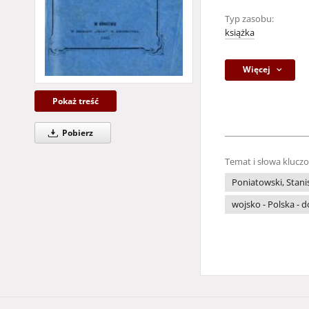
Typ zasobu:
książka
Więcej
Pokaż treść
Pobierz
Temat i słowa klucz
Poniatowski, Stanis
wojsko - Polska - d