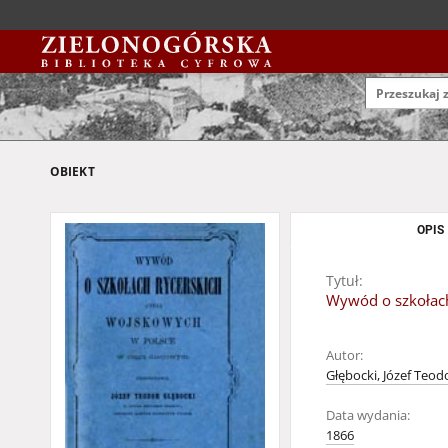
OBIEKT
OPIS
Tytuł:
Wywód o szkołach
Autor:
Głębocki, Józef Teod
Data wydania:
1866