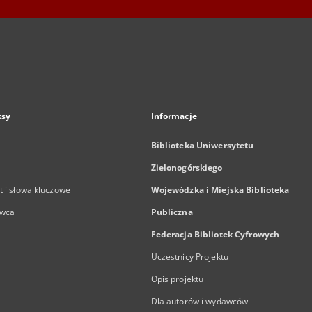
ksy
Informacje
Biblioteka Uniwersytetu
Zielonogórskiego
 i słowa kluczowe
Wojewódzka i Miejska Biblioteka
wca
Publiczna
Federacja Bibliotek Cyfrowych
Uczestnicy Projektu
Opis projektu
Dla autorów i wydawców