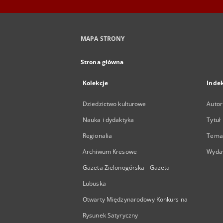
MAPA STRONY
Strona główna
Kolekcje
Inde
Dziedzictwo kulturowe
Autor
Nauka i dydaktyka
Tytuł
Regionalia
Temat
Archiwum Kresowe
Wyda
Gazeta Zielonogórska - Gazeta
Lubuska
Otwarty Międzynarodowy Konkurs na
Rysunek Satyryczny