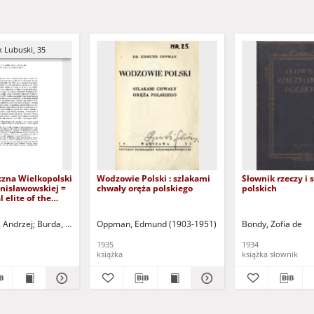
k Lubuski, 35
yczna Wielkopolski
Wodzowie Polski : szlakami
Słownik rzeczy i 
nisławowskiej =
chwały oręża polskiego
polskich
l elite of the
and during the
anisław August
, Andrzej
Burda, Bogumiła - red.
Oppman, Edmund (1903-1951)
Szymczak, Małgorzata - red.
Bondy, Zofia de
i
1935
1934
książka
książka słownik