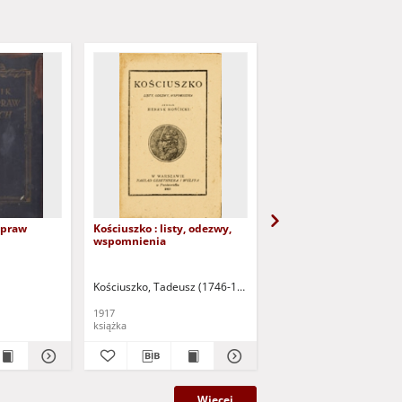
spraw
Kościuszko : listy, odezwy,
Graefin Emilie Plater
wspomnienia
Kościuszko, Tadeusz (1746-1817)
Mościcki, Henryk (1881-195
Mayer, Carl
Bibliographi
1917
19 w.
książka
grafika
Więcej