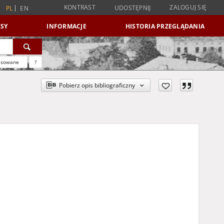
KONTRAST
ZALOGUJ SIĘ
UDOSTĘPNIJ
PL
EN
SY
INFORMACJE
HISTORIA PRZEGLĄDANIA
nsowane
?
Pobierz opis bibliograficzny