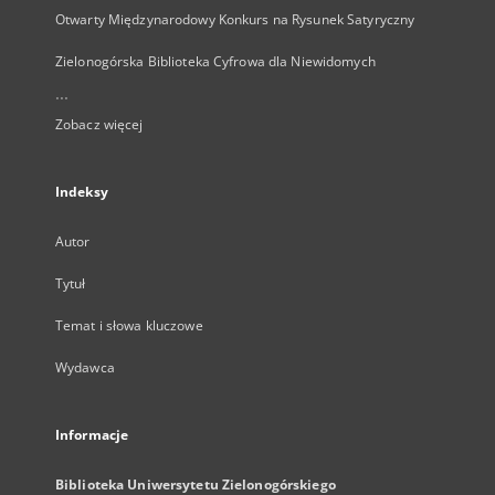
Otwarty Międzynarodowy Konkurs na Rysunek Satyryczny
Zielonogórska Biblioteka Cyfrowa dla Niewidomych
...
Zobacz więcej
Indeksy
Autor
Tytuł
Temat i słowa kluczowe
Wydawca
Informacje
Biblioteka Uniwersytetu Zielonogórskiego