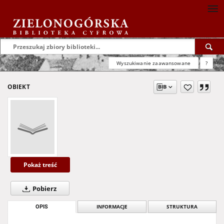
Wyszukiwanie zaawansowane
?
OBIEKT
Pokaż treść
Pobierz
OPIS
INFORMACJE
STRUKTURA