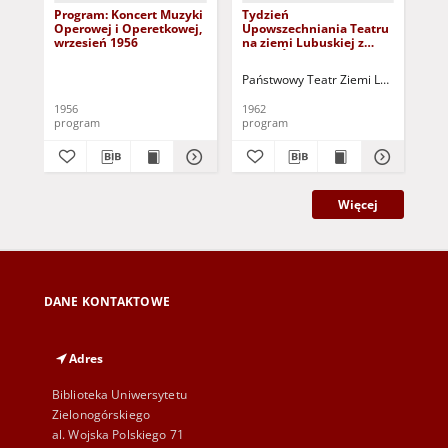
Program: Koncert Muzyki
Tydzień
Pro
Operowej i Operetkowej,
Upowszechniania Teatru
Pro
wrzesień 1956
na ziemi Lubuskiej z
sz
okazji Światowego Dnia
akt
Teatru (27. III) i V
Państwowy Teatr Ziemi Lubuskiej w Z
Heb
Kongresu Związków
Zawodowych [24-31
1956
1962
196
marca 1962 r.]
program
program
pr
Więcej
DANE KONTAKTOWE
Adres
Biblioteka Uniwersytetu
Zielonogórskiego
al. Wojska Polskiego 71