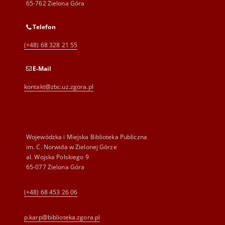
65-762 Zielona Góra
Telefon
(+48) 68 328 21 55
E-Mail
kontakt@zbc.uz.zgora.pl
Wojewódzka i Miejska Biblioteka Publiczna
im. C. Norwida w Zielonej Górze
al. Wojska Polskiego 9
65-077 Zielona Góra
(+48) 68 453 26 06
p.karp@biblioteka.zgora.pl