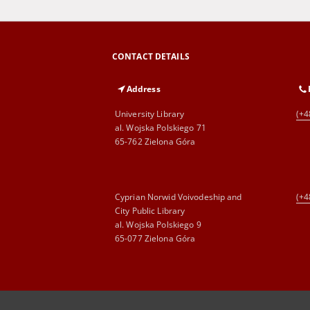
CONTACT DETAILS
Address
University Library
(+4
al. Wojska Polskiego 71
65-762 Zielona Góra
Cyprian Norwid Voivodeship and
(+4
City Public Library
al. Wojska Polskiego 9
65-077 Zielona Góra