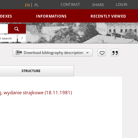
CONTRAST
LOGIN
SHARE
EN
PL
NDEXES
INFORMATIONS
RECENTLY VIEWED
 search
?
Download bibliography description
STRUCTURE
j, wydanie strajkowe (18.11.1981)