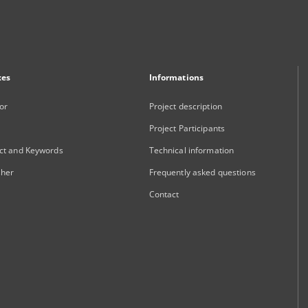
xes
Informations
or
Project description
Project Participants
ct and Keywords
Technical information
sher
Frequently asked questions
Contact