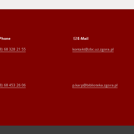
Phone
E-Mail
8) 68 328 21 55
kontakt@zbc.uz.zgora.pl
8) 68 453 26 06
p.karp@biblioteka.zgora.pl