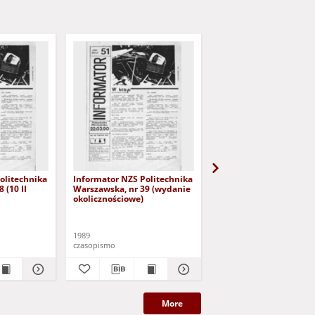
olitechnika
Informator NZS Politechnika
Informator NZS Polite
 (10 II
Warszawska, nr 39 (wydanie
Warszawska, nr 40 (3 III
okolicznościowe)
1989
1989
czasopismo
czasopismo
More