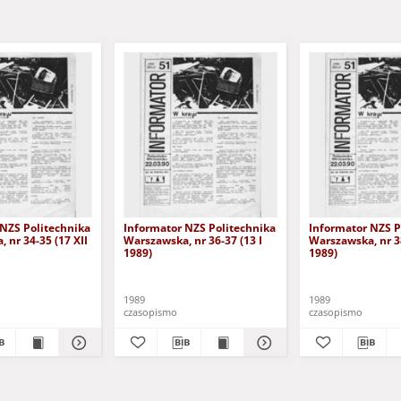
 NZS Politechnika
Informator NZS Politechnika
Informator NZS P
 nr 34-35 (17 XII
Warszawska, nr 36-37 (13 I
Warszawska, nr 38
1989)
1989)
1989
1989
czasopismo
czasopismo