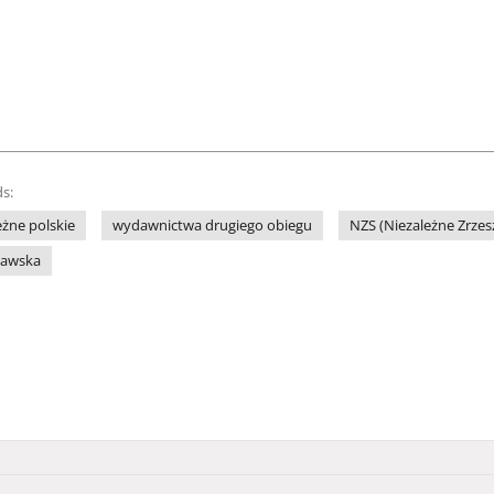
s:
żne polskie
wydawnictwa drugiego obiegu
NZS (Niezależne Zrze
zawska