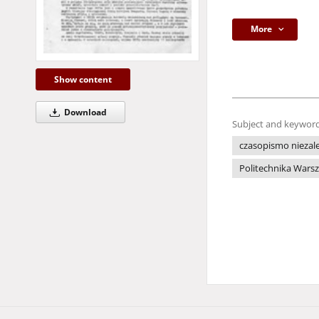
More
Show content
Download
Subject and keyword
czasopismo niezale
Politechnika Wars