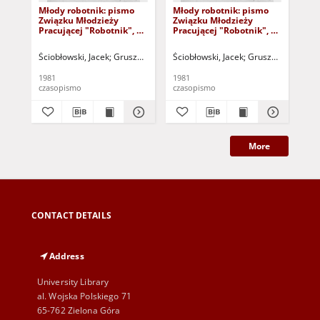
Młody robotnik: pismo
Młody robotnik: pismo
Mł
Związku Młodzieży
Związku Młodzieży
spe
Pracującej "Robotnik", nr
Pracującej "Robotnik", nr
19
3 (20 września 1981 r.)
2 (14 września 1981 r.)
Ściobłowski, Jacek
Gruszecki, Marcin
Ściobłowski, Jacek
Rodak, Zbigniew
Gruszecki, Marcin
Kapciuch, Mare
Ści
1981
1981
198
czasopismo
czasopismo
cza
More
CONTACT DETAILS
Address
University Library
al. Wojska Polskiego 71
65-762 Zielona Góra