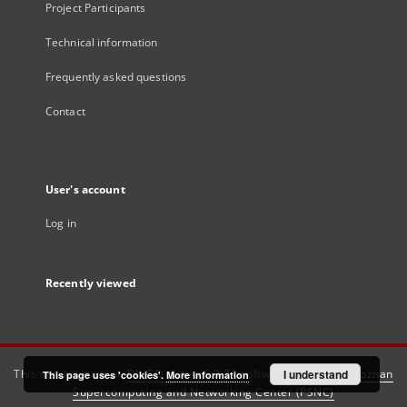
Project Participants
Technical information
Frequently asked questions
Contact
User's account
Log in
Recently viewed
This service runs on
DInGO dLibra 6.3.21
software created by
I understand
Poznan
This page uses 'cookies'.
More information
Supercomputing and Networking Center (PSNC)