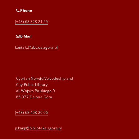
Phone
(+48) 68 328 21 55
E-Mail
kontakt@zbc.uz.zgora.pl
Cyprian Norwid Voivodeship and
City Public Library
al. Wojska Polskiego 9
65-077 Zielona Góra
(+48) 68 453 26 06
p.karp@biblioteka.zgora.pl