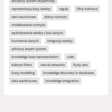
doradczy system ekspertowy
reprezentacja bazy wiedzy
reguły
filtry Kalmana
sieci neuronowe
zbiory rozmyte
modelowanie rozmyte
wydobywanie wiedzy z baz danych
hurtownie danych
integracja wiedzy
advisory expert system
knowledge base representation
rules
Kalman filters
neural networks
fuzzy sets
fuzzy modelling
knowledge discovery in databases
data warehouses
knowledge integration