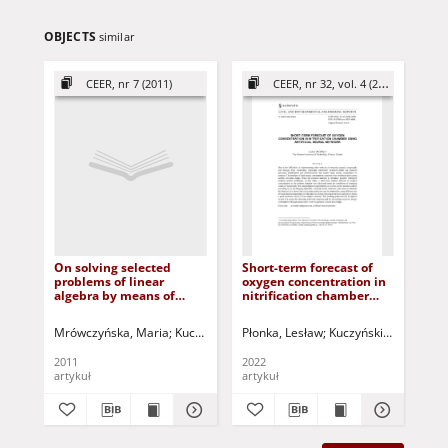
OBJECTS
similar
CEER, nr 7 (2011)
CEER, nr 32, vol. 4 (2022)
On solving selected
Short-term forecast of
De
problems of linear
oxygen concentration in
es
algebra by means of
nitrification chamber
on
neural networks =
using artificial neural
th
Zagadnienie
network
Mrówczyńska, Maria
Kuczma, Mieczysław - red.
Płonka, Lesław
Kuczyński, Tadeusz - 
Jus
rozwiązywania
wybranych zadań
2011
2022
202
algebry liniowej za
artykuł
artykuł
art
pomocą sieci
neuronowych