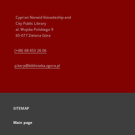
Cyprian Norwid Voivodeship and
City Public Library
al. Wojska Polskiego 9
65-077 Zielona Góra
(+48) 68 453 26 06
p.karp@biblioteka.zgora.pl
SITEMAP
Main page