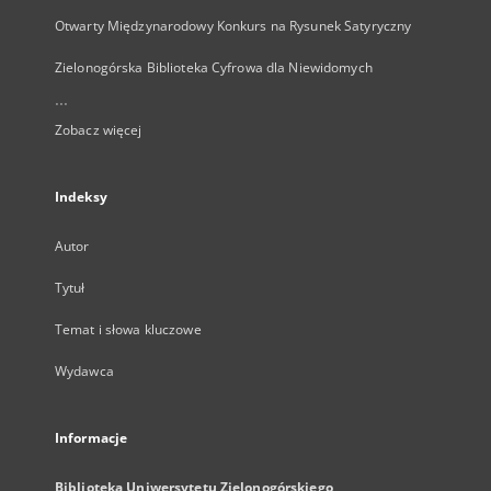
Otwarty Międzynarodowy Konkurs na Rysunek Satyryczny
Zielonogórska Biblioteka Cyfrowa dla Niewidomych
...
Zobacz więcej
Indeksy
Autor
Tytuł
Temat i słowa kluczowe
Wydawca
Informacje
Biblioteka Uniwersytetu Zielonogórskiego