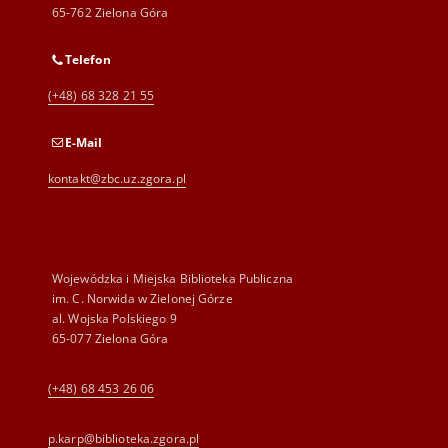
65-762 Zielona Góra
Telefon
(+48) 68 328 21 55
E-Mail
kontakt@zbc.uz.zgora.pl
Wojewódzka i Miejska Biblioteka Publiczna
im. C. Norwida w Zielonej Górze
al. Wojska Polskiego 9
65-077 Zielona Góra
(+48) 68 453 26 06
p.karp@biblioteka.zgora.pl