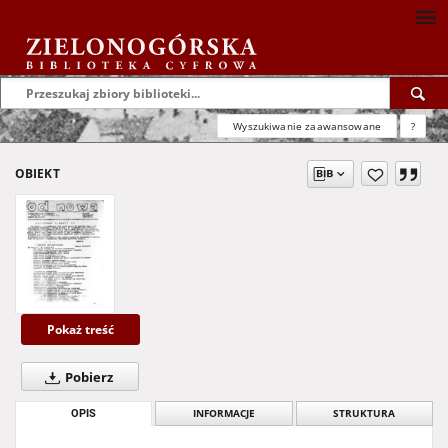
Wyszukiwanie zaawansowane
?
OBIEKT
Pokaż treść
Pobierz
OPIS
INFORMACJE
STRUKTURA