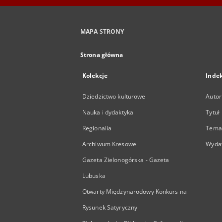
MAPA STRONY
Strona główna
Kolekcje
Inde
Dziedzictwo kulturowe
Autor
Nauka i dydaktyka
Tytuł
Regionalia
Temat
Archiwum Kresowe
Wyda
Gazeta Zielonogórska - Gazeta
Lubuska
Otwarty Międzynarodowy Konkurs na
Rysunek Satyryczny