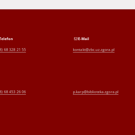
Telefon
E-Mail
8) 68 328 21 55
kontakt@zbc.uz.zgora.pl
8) 68 453 26 06
p.karp@biblioteka.zgora.pl