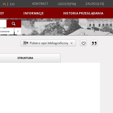
KONTRAST
ZALOGUJ SIĘ
UDOSTĘPNIJ
PL
EN
SY
INFORMACJE
HISTORIA PRZEGLĄDANIA
nsowane
?
Pobierz opis bibliograficzny
STRUKTURA