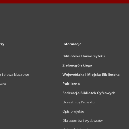
ksy
Informacje
Biblioteka Uniwersytetu
Zielonogórskiego
 i słowa kluczowe
Wojewódzka i Miejska Biblioteka
wca
Publiczna
Federacja Bibliotek Cyfrowych
Uczestnicy Projektu
Opis projektu
Dla autorów i wydawców