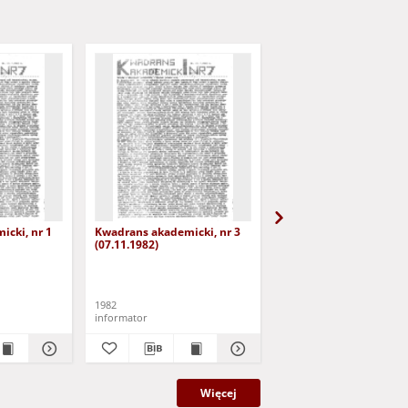
cki, nr 1
Kwadrans akademicki, nr 3
Kwadrans akademicki, 
(07.11.1982)
(19.11.1982)
1982
1982
informator
informator
Więcej