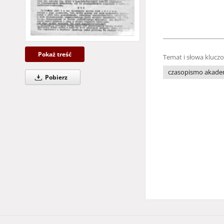
Pokaż treść
Temat i słowa klucz
czasopismo akade
Pobierz