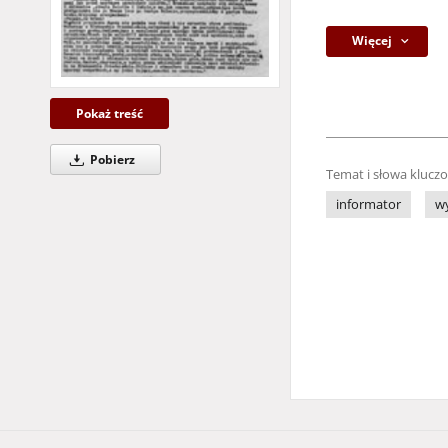
Więcej
Pokaż treść
Pobierz
Temat i słowa klucz
informator
w