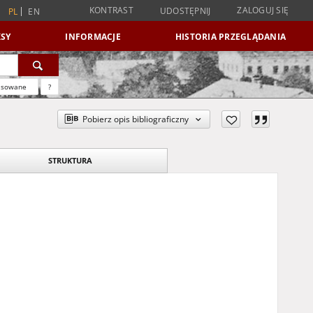
KONTRAST
ZALOGUJ SIĘ
UDOSTĘPNIJ
PL
EN
SY
INFORMACJE
HISTORIA PRZEGLĄDANIA
nsowane
?
Pobierz opis bibliograficzny
STRUKTURA