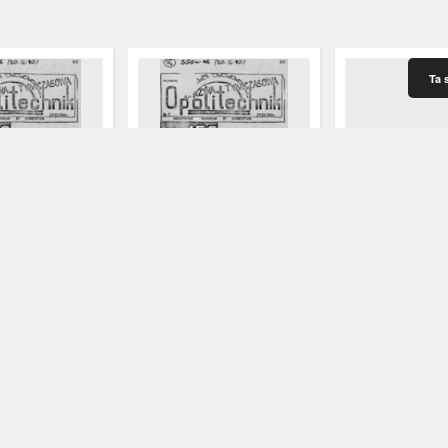
Ta 
k: informator
Opolitechnik: informator
Opolitechnik: pi
r 6 (14.12.1980)
studencki, nr 7 (24.12.1980)
społeczno-kultur
10 (14.02.81)
.
ław - red.
Wroniewski, Wiesław - red.
Bereszyński, Zbigniew - red.
Ukleja, Wiesław - red.
Bereszyński, Zbigniew - red.
Ukleja, Wiesław - r
1980
1981
informator
informator