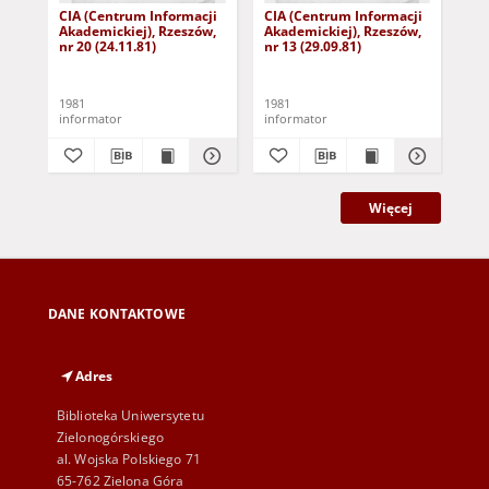
CIA (Centrum Informacji
CIA (Centrum Informacji
CIA
Akademickiej), Rzeszów,
Akademickiej), Rzeszów,
Aka
nr 20 (24.11.81)
nr 13 (29.09.81)
nr 
1981
1981
198
informator
informator
inf
Więcej
DANE KONTAKTOWE
Adres
Biblioteka Uniwersytetu
Zielonogórskiego
al. Wojska Polskiego 71
65-762 Zielona Góra