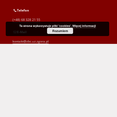
Telefon
(+48) 68 328 21 55
Ta strona wykorzystuje pliki 'cookies'.
Więcej informacji
Rozumiem
E-Mail
kontakt@zbc.uz.zgora.pl
Wojewódzka i Miejska Biblioteka Publiczna
im. C. Norwida w Zielonej Górze
al. Wojska Polskiego 9
65-077 Zielona Góra
(+48) 68 453 26 06
p.karp@biblioteka.zgora.pl