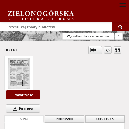
Wyszukiwanie zaawansowane
?
OBIEKT
Pokaż treść
Pobierz
OPIS
INFORMACJE
STRUKTURA