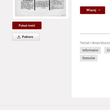
Więcej
Pokaż treść
Pobierz
Temat i słowa klucz
informator
CI
Rzeszów