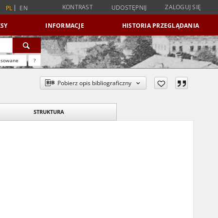
KONTRAST
ZALOGUJ SIĘ
UDOSTĘPNIJ
PL
EN
SY
INFORMACJE
HISTORIA PRZEGLĄDANIA
nsowane
?
Pobierz opis bibliograficzny
STRUKTURA