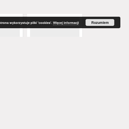
Rozumiem
strona wykorzystuje pliki 'cookies'.
Więcej informacji
ormacji
CIA (Centrum Informacji
CIA (Centrum Informac
zeszów, nr
Akademickiej), Rzeszów, nr
Akademickiej), Rzeszów
11 (22.09.81)
12 (25.09.81)
1981
1981
informator
informator
Więcej