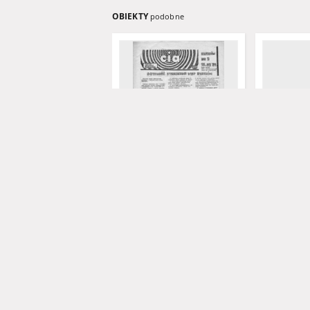
OBIEKTY
podobne
CIA (Centrum Informacji
CIA (Centr
Akademickiej), Rzeszów, nr
Akademickie
13 (29.09.81)
14 (6.10.81)
1981
1981
informator
informator