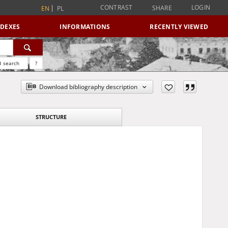
CONTRAST
LOGIN
SHARE
EN
PL
NDEXES
INFORMATIONS
RECENTLY VIEWED
 search
?
Download bibliography description
STRUCTURE