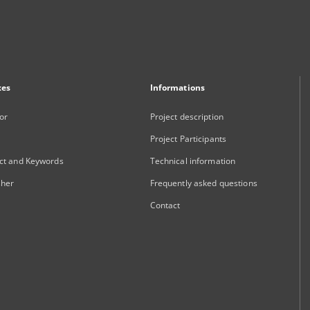
xes
Informations
or
Project description
Project Participants
ct and Keywords
Technical information
sher
Frequently asked questions
Contact