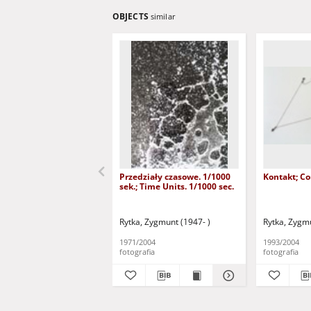
OBJECTS
similar
Przedziały czasowe. 1/1000
Kontakt; Co
sek.; Time Units. 1/1000 sec.
Rytka, Zygmunt (1947- )
Rytka, Zygmu
1971/2004
1993/2004
fotografia
fotografia