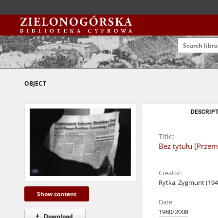
OBJECT
DESCRIPT
Title:
Bez tytułu [Prze
Creator:
Rytka, Zygmunt (1947
Show content
Date:
1980/2008
Download