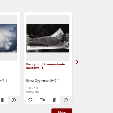
Bez tytułu [Przemówienie
Bez tytułu [Na VI plen
końcowe 1]
47- )
Rytka, Zygmunt (1947- )
Rytka, Zygmunt (1947- )
1980/2008
1980/2008
fotografia
fotografia
More