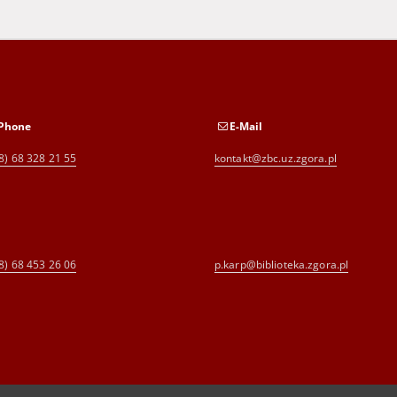
Phone
E-Mail
8) 68 328 21 55
kontakt@zbc.uz.zgora.pl
8) 68 453 26 06
p.karp@biblioteka.zgora.pl