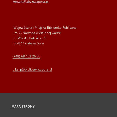
kontakt@zbc.uz.zgora.pl
Wojewódzka i Miejska Biblioteka Publiczna
im. C. Norwida w Zielonej Górze
al. Wojska Polskiego 9
65-077 Zielona Góra
(+48) 68 453 26 06
p.karp@biblioteka.zgora.pl
MAPA STRONY