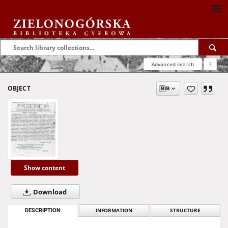
Advanced search
?
OBJECT
Show content
Download
DESCRIPTION
INFORMATION
STRUCTURE