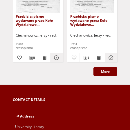
Przebicia: pismo
Przebicia: pismo
Mi
wydawane przez Koło
wydawane przez Koło
in
Wydziałowe
Wydziałowe
śro
Niezależnego Zrzeszenia
Niezależnego Zrzeszenia
(17
Studentów Wydziału
Studentów Wydziału
Ciechanowicz, Jerzy - red.
Ciechanowicz, Jerzy - red.
Elektrycznego
Elektrycznego
Politechniki
Politechniki
1980
1981
198
Warszawskiej, nr 4
Warszawskiej, nr 5
czasopismo
czasopismo
inf
(20.12.80 r.)
(6.01.81 r.)
More
CONTACT DETAILS
Address
University Library