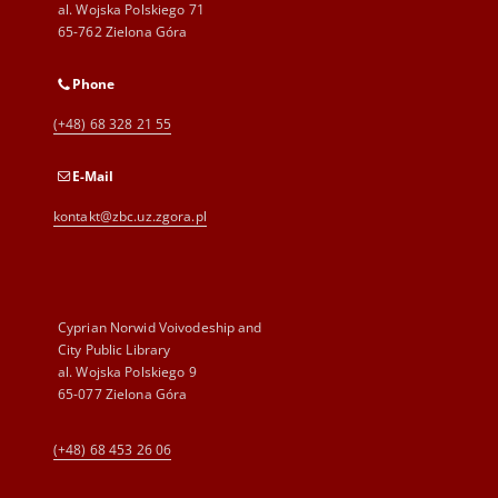
al. Wojska Polskiego 71
65-762 Zielona Góra
Phone
(+48) 68 328 21 55
E-Mail
kontakt@zbc.uz.zgora.pl
Cyprian Norwid Voivodeship and
City Public Library
al. Wojska Polskiego 9
65-077 Zielona Góra
(+48) 68 453 26 06