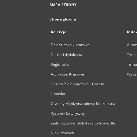
MAPA STRONY
Strona główna
Kolekcje
Inde
Dziedzictwo kulturowe
Autor
Nauka i dydaktyka
Tytuł
Regionalia
Temat
Archiwum Kresowe
Wyda
Gazeta Zielonogórska - Gazeta
Lubuska
Otwarty Międzynarodowy Konkurs na
Rysunek Satyryczny
Zielonogórska Biblioteka Cyfrowa dla
Niewidomych