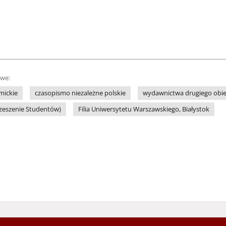
owe:
mickie
czasopismo niezależne polskie
wydawnictwa drugiego obi
rzeszenie Studentów)
Filia Uniwersytetu Warszawskiego, Białystok