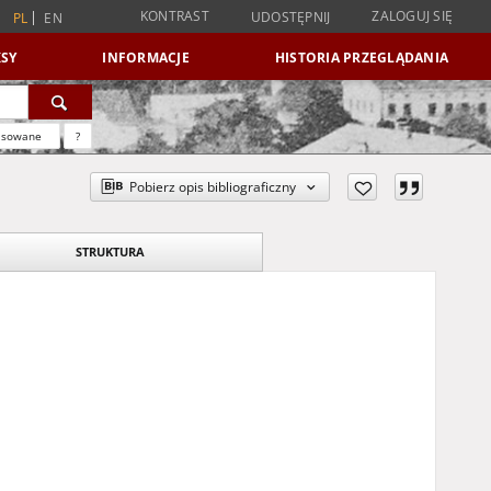
KONTRAST
ZALOGUJ SIĘ
UDOSTĘPNIJ
PL
EN
SY
INFORMACJE
HISTORIA PRZEGLĄDANIA
nsowane
?
Pobierz opis bibliograficzny
STRUKTURA