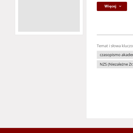
Więcej
Temat i słowa klucz
czasopismo akade
NZS (Niezależne Z