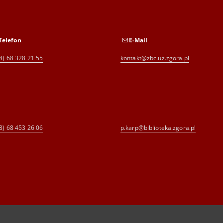
Telefon
E-Mail
8) 68 328 21 55
kontakt@zbc.uz.zgora.pl
8) 68 453 26 06
p.karp@biblioteka.zgora.pl