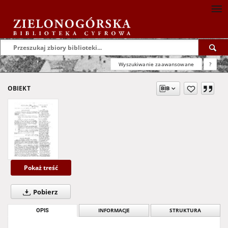
Wyszukiwanie zaawansowane
?
OBIEKT
Pokaż treść
Pobierz
OPIS
INFORMACJE
STRUKTURA