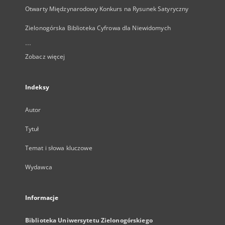
Otwarty Międzynarodowy Konkurs na Rysunek Satyryczny
Zielonogórska Biblioteka Cyfrowa dla Niewidomych
...
Zobacz więcej
Indeksy
Autor
Tytuł
Temat i słowa kluczowe
Wydawca
Informacje
Biblioteka Uniwersytetu Zielonogórskiego