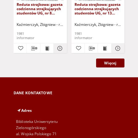
Reduta strajkowa: gazeta
Reduta strajkowa: gazeta
Red
codzienna strajkujących
codzienna strajkujących
cod
studentów UG, nr 8
studentów UG, nr 13
stu
(28.XI.81 r.)
(6.12.1981 r.)
(27
Kaźmierczyk, Zbigniew - red.
Zalesiński, Jarosław - red.
Kaźmierczyk, Zbigniew - red.
Rybicki, Jacek -
Zalesińs
Kaź
1981
1981
198
informator
informator
inf
Więcej
DANE KONTAKTOWE
Adres
Biblioteka Uniwersytetu
Zielonogórskiego
al. Wojska Polskiego 71