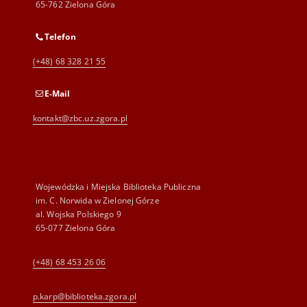
65-762 Zielona Góra
Telefon
(+48) 68 328 21 55
E-Mail
kontakt@zbc.uz.zgora.pl
Wojewódzka i Miejska Biblioteka Publiczna
im. C. Norwida w Zielonej Górze
al. Wojska Polskiego 9
65-077 Zielona Góra
(+48) 68 453 26 06
p.karp@biblioteka.zgora.pl