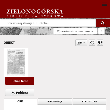
Wyszukiwanie zaawansowane
?
OBIEKT
Pokaż treść
Pobierz
OPIS
INFORMACJE
STRUKTURA