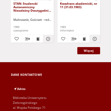
STAN: Studencki
Kwadrans akademicki, nr
Kw
Autonomiczny
11 (31.03.1983)
12 
Niezależny Dwutygodnik
Samorządu, nr 1
(15.11.1989)
Malinowski, Gościwit - red.
Głowiński, Tomasz - red.
1989
1983
198
czasopismo
informator
inf
Więcej
DANE KONTAKTOWE
Adres
Biblioteka Uniwersytetu
Zielonogórskiego
al. Wojska Polskiego 71