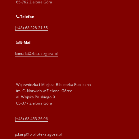
65-762 Zielona Góra
Telefon
(+48) 68 328 21 55
E-Mail
kontakt@zbc.uz.zgora.pl
Wojewódzka i Miejska Biblioteka Publiczna
im. C. Norwida w Zielonej Górze
al. Wojska Polskiego 9
65-077 Zielona Góra
(+48) 68 453 26 06
p.karp@biblioteka.zgora.pl