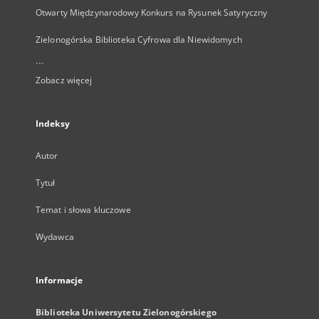
Otwarty Międzynarodowy Konkurs na Rysunek Satyryczny
Zielonogórska Biblioteka Cyfrowa dla Niewidomych
...
Zobacz więcej
Indeksy
Autor
Tytuł
Temat i słowa kluczowe
Wydawca
Informacje
Biblioteka Uniwersytetu Zielonogórskiego