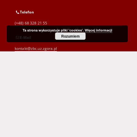
Telefon
(+48) 68 328 21 55
Ta strona wykorzystuje pliki 'cookies'.
Więcej informacji
Rozumiem
E-Mail
kontakt@zbc.uz.zgora.pl
Wojewódzka i Miejska Biblioteka Publiczna
im. C. Norwida w Zielonej Górze
al. Wojska Polskiego 9
65-077 Zielona Góra
(+48) 68 453 26 06
p.karp@biblioteka.zgora.pl