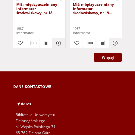
Miś: międzyuczelniany
Miś: międzyuczelniany
Mi
informator
informator
in
środowiskowy, nr 18
środowiskowy, nr 19
śro
(17.01.87)
(31.01.87)
(14
1987
1987
198
informator
informator
inf
Więcej
DANE KONTAKTOWE
Adres
Biblioteka Uniwersytetu
Zielonogórskiego
al. Wojska Polskiego 71
65-762 Zielona Góra