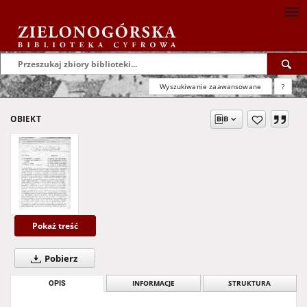
Wyszukiwanie zaawansowane
?
OBIEKT
Pokaż treść
Pobierz
OPIS
INFORMACJE
STRUKTURA