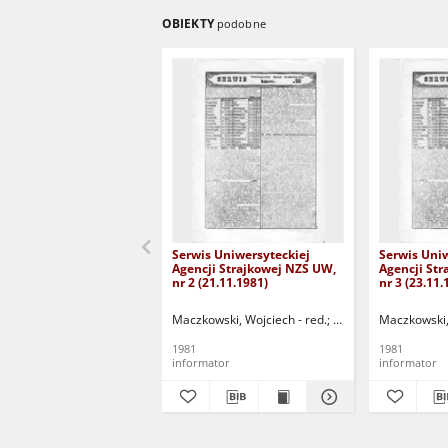
OBIEKTY
podobne
Serwis Uniwersyteckiej
Serwis Uniw
Agencji Strajkowej NZS UW,
Agencji St
nr 2 (21.11.1981)
nr 3 (23.11.
Maczkowski, Wojciech - red.
Onoszko, Joanna - re
Maczkowski, 
1981
1981
informator
informator