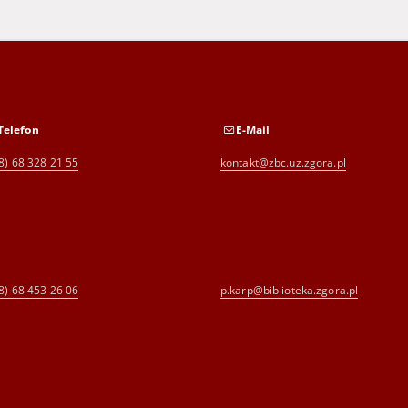
Telefon
E-Mail
8) 68 328 21 55
kontakt@zbc.uz.zgora.pl
8) 68 453 26 06
p.karp@biblioteka.zgora.pl