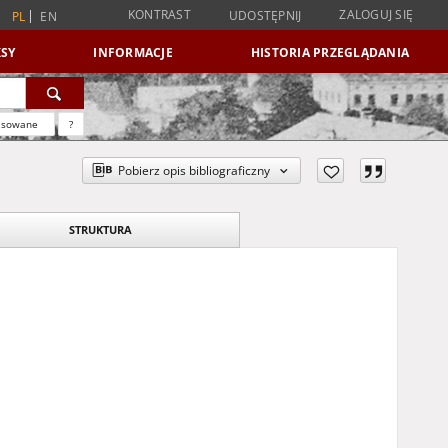
KONTRAST
ZALOGUJ SIĘ
UDOSTĘPNIJ
PL
EN
SY
INFORMACJE
HISTORIA PRZEGLĄDANIA
nsowane
?
Pobierz opis bibliograficzny
STRUKTURA