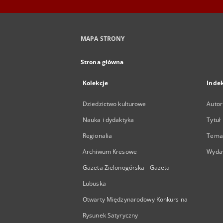
MAPA STRONY
Strona główna
Kolekcje
Inde
Dziedzictwo kulturowe
Autor
Nauka i dydaktyka
Tytuł
Regionalia
Temat
Archiwum Kresowe
Wyda
Gazeta Zielonogórska - Gazeta
Lubuska
Otwarty Międzynarodowy Konkurs na
Rysunek Satyryczny