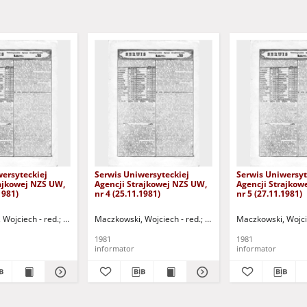
ersyteckiej
Serwis Uniwersyteckiej
Serwis Uniwersyt
rajkowej NZS UW,
Agencji Strajkowej NZS UW,
Agencji Strajkow
1981)
nr 4 (25.11.1981)
nr 5 (27.11.1981)
d.
Wojciech - red.
Mielczarek, Adam - red.
Onoszko, Joanna - red.
Maczkowski, Wojciech - red.
Jantar, Marek - red.
Jantar, Marek - red.
Dąbrowski, Piotr - red.
Onoszko, Joanna - red.
Dąbrowski, Piotr - re
Maczkowski, Wojci
Mie
1981
1981
informator
informator