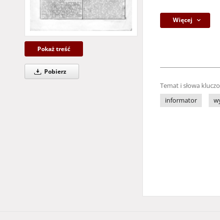
Więcej
Pokaż treść
Pobierz
Temat i słowa klucz
informator
w