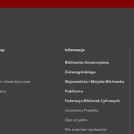
ksy
Informacje
Biblioteka Uniwersytetu
Zielonogórskiego
 i słowa kluczowe
Wojewódzka i Miejska Biblioteka
wca
Publiczna
Federacja Bibliotek Cyfrowych
Uczestnicy Projektu
Opis projektu
Dla autorów i wydawców