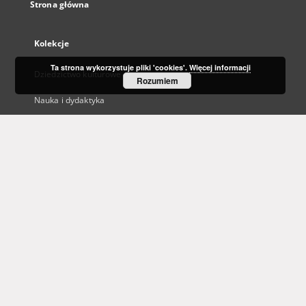
Strona główna
Kolekcje
Ta strona wykorzystuje pliki 'cookies'.
Więcej informacji
Dziedzictwo kulturowe
Rozumiem
Nauka i dydaktyka
Regionalia
Archiwum Kresowe
Gazeta Zielonogórska - Gazeta Lubuska
Otwarty Międzynarodowy Konkurs na Rysunek Satyryczny
Zielonogórska Biblioteka Cyfrowa dla Niewidomych
...
Zobacz więcej