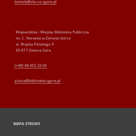
kontakt@zbc.uz.zgora.pl
Wojewódzka i Miejska Biblioteka Publiczna
im. C. Norwida w Zielonej Górze
al. Wojska Polskiego 9
65-077 Zielona Góra
(+48) 68 453 26 06
p.karp@biblioteka.zgora.pl
MAPA STRONY