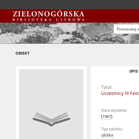
OBIEKT
OPIS
Tytuł:
Uczestnicy III Fes
Data wydania:
[1967]
Typ zasobu:
ulotka