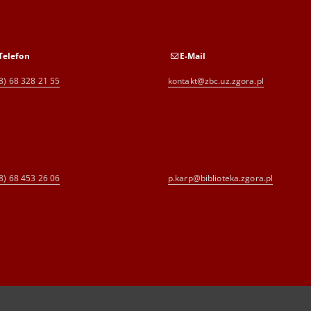
Telefon
E-Mail
8) 68 328 21 55
kontakt@zbc.uz.zgora.pl
8) 68 453 26 06
p.karp@biblioteka.zgora.pl