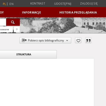
KONTRAST
ZALOGUJ SIĘ
UDOSTĘPNIJ
PL
EN
SY
INFORMACJE
HISTORIA PRZEGLĄDANIA
nsowane
?
Pobierz opis bibliograficzny
STRUKTURA