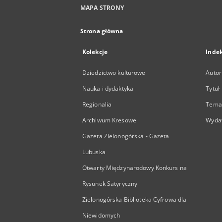
MAPA STRONY
Strona główna
Kolekcje
Inde
Dziedzictwo kulturowe
Autor
Nauka i dydaktyka
Tytuł
Regionalia
Temat
Archiwum Kresowe
Wyda
Gazeta Zielonogórska - Gazeta
Lubuska
Otwarty Międzynarodowy Konkurs na
Rysunek Satyryczny
Zielonogórska Biblioteka Cyfrowa dla
Niewidomych