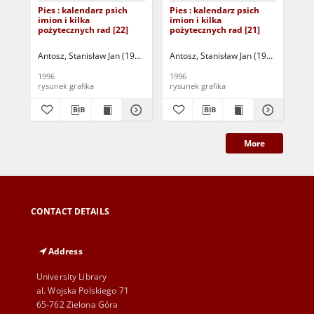
Pies : kalendarz psich
Pies : kalendarz psich
Pie
imion i kilka
imion i kilka
imi
pożytecznych rad [22]
pożytecznych rad [21]
poż
Antosz, Stanisław Jan (1949-2004)
Antosz, Stanisław Jan (1949-2004)
Ant
1996
1996
199
rysunek grafika
rysunek grafika
More
CONTACT DETAILS
Address
University Library
al. Wojska Polskiego 71
65-762 Zielona Góra