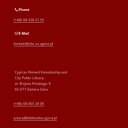
Phone
(+48) 68 328 21 55
E-Mail
kontakt@zbc.uz.zgora.pl
Cyprian Norwid Voivodeship and
City Public Library
al. Wojska Polskiego 9
65-077 Zielona Góra
(+48) 68 453 26 06
p.karp@biblioteka.zgora.pl