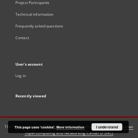
Project Participants
Technical information
Frequently asked questions
Contact
User's account
Log in
Recently viewed
This service runs on
DInGO dLibra 6.3.21
software created by
I understand
Poznan
This page uses 'cookies'.
More information
Supercomputing and Networking Center (PSNC)